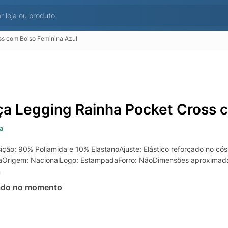
ss com Bolso Feminina Azul
ça Legging Rainha Pocket Cross 
a
ção: 90% Poliamida e 10% ElastanoAjuste: Elástico reforçado no cós
aOrigem: NacionalLogo: EstampadaForro: NãoDimensões aproximada
m
ado no momento