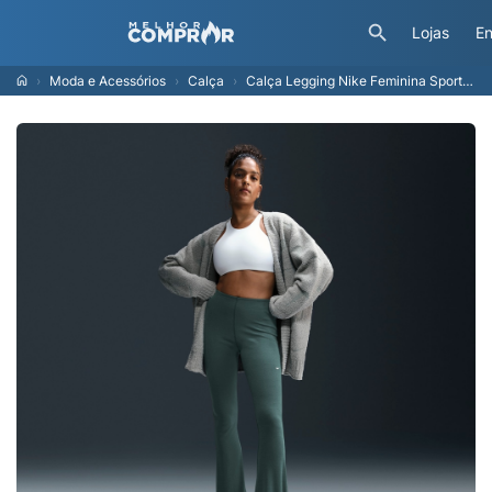
Lojas
En
Moda e Acessórios
Calça
Calça Legging Nike Feminina Sportswear Chill Knit