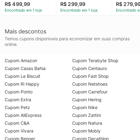
R$ 499,99
R$ 299,99
R$ 279,9
Encontrado em 1 loja
Encontrado em 1 loja
Encontrado e
Mais descontos
Temos cupons disponíveis para economizar em suas compras
online.
Cupom Amazon
Cupom Terabyte Shop
Cupom Casas Bahia
Cupom Centauro
Cupom Le Biscuit
Cupom Fast Shop
Cupom Ri Happy
Cupom Netshoes
Cupom Ponto
Cupom Carrefour
Cupom Extra
Cupom Hering
Cupom Petz
Cupom Nike
Cupom AliExpress
Cupom Zattini
Cupom C&A
Cupom Natura
Cupom Vivara
Cupom Mobly
Cupom Renner
Cupom Decathlon