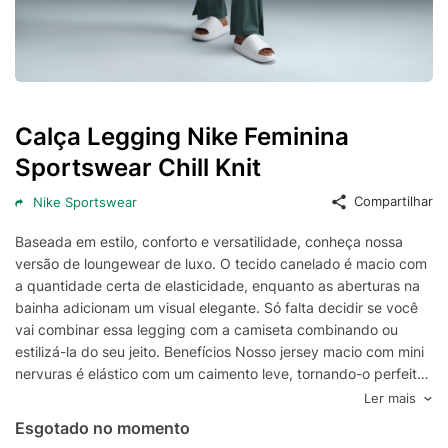
Calça Legging Nike Feminina
Sportswear Chill Knit
Compartilhar
Nike Sportswear
Baseada em estilo, conforto e versatilidade, conheça nossa
versão de loungewear de luxo. O tecido canelado é macio com
a quantidade certa de elasticidade, enquanto as aberturas na
bainha adicionam um visual elegante. Só falta decidir se você
vai combinar essa legging com a camiseta combinando ou
estilizá-la do seu jeito. Benefícios Nosso jersey macio com mini
nervuras é elástico com um caimento leve, tornando-o perfeito
para uso diário. O corte justo é alargado do joelho para baixo,
Ler mais
adicionando dimensão à sua silhueta. Detalhes do Produto Cós
Esgotado no momento
elástico Logo Swoosh bordado 61% poliéster / 31% lyocell / 8%