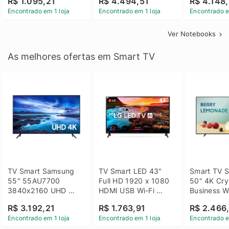
R$ 1.095,21
R$ 4.494,51
R$ 4.148,
Linux 14 - 3002181
GTX 1650 4GB 15.6 
SSD Win 1
Encontrado em 1 loja
Encontrado em 1 loja
Encontrado e
FHD Linux - Preto
Ver Notebooks
As melhores ofertas em Smart TV
TV Smart Samsung 
TV Smart LED 43" 
Smart TV S
55" 55AU7700 
Full HD 1920 x 1080 
50" 4K Crys
3840x2160 UHD 
HDMI USB Wi-Fi 
Business Wi
HDMI USB Wi-Fi 
Bluetooh 
BT 5.2 - 
R$ 3.192,21
R$ 1.763,91
R$ 2.466
Bluetooth
43LM631C0SB LG
LH50BEFH
Encontrado em 1 loja
Encontrado em 1 loja
Encontrado e