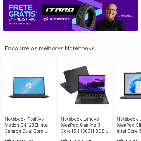
Encontre os melhores Notebooks
Notebook Positivo 
Notebook Lenovo 
Notebook L
Motion C4128Ei Intel 
IdeaPad Gaming 3i 
IdeaPad Sli
Celeron Dual Core 
Core i5 11300H 8GB 
Intel Core 
4GB SSD 128GB 
DDR4 512GB SSD 
8GB DDR5 