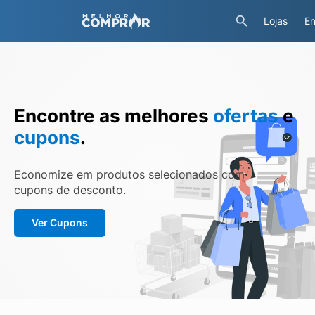
Lojas
En
Encontre as melhores
ofertas
e
cupons
.
Economize em produtos selecionados com
cupons de desconto.
Ver Cupons