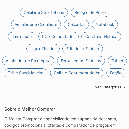
Celular e Smartphone
Relógio de Pulso
Ventilador e Circulador
Calçados
Notebook
Iluminação
PC / Computador
Cafeteira Elétrica
Liquidificador
Fritadeira Elétrica
Aspirador de Pó e Água
Ferramentas Elétricas
Tablet
Grill e Sanduicheira
Coifa e Depurador de Ar
Fogão
Ver Categorias
Sobre o Melhor Comprar
O Melhor Comprar é especializado em cupons de desconto,
códigos promocionais, ofertas e comparador de preços em