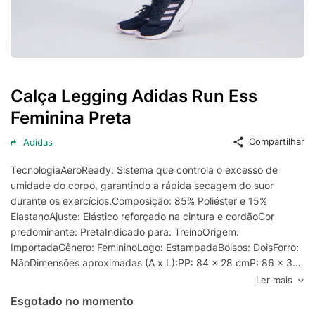
Calça Legging Adidas Run Ess
Feminina Preta
Compartilhar
Adidas
TecnologiaAeroReady: Sistema que controla o excesso de
umidade do corpo, garantindo a rápida secagem do suor
durante os exercícios.Composição: 85% Poliéster e 15%
ElastanoAjuste: Elástico reforçado na cintura e cordãoCor
predominante: PretaIndicado para: TreinoOrigem:
ImportadaGênero: FemininoLogo: EstampadaBolsos: DoisForro:
NãoDimensões aproximadas (A x L):PP: 84 x 28 cmP: 86 x 31
cmM: 89 x 34 cmG: 91 x 36 cmGG: 93 x 38 cm
Ler mais
Esgotado no momento