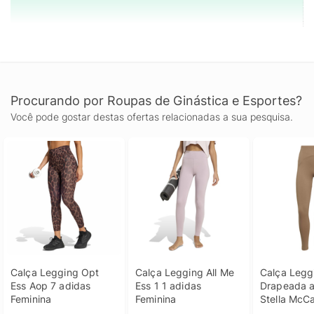
Procurando por Roupas de Ginástica e Esportes?
Você pode gostar destas ofertas relacionadas a sua pesquisa.
Calça Legging Opt 
Calça Legging All Me 
Calça Leggi
Ess Aop 7 adidas 
Ess 1 1 adidas 
Drapeada a
Feminina
Feminina
Stella McCa
Studio - Fe