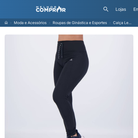
Lojas
En
Moda e Acessórios
Roupas de Ginástica e Esportes
Calça Legging Adidas Run Ess Feminina Preta