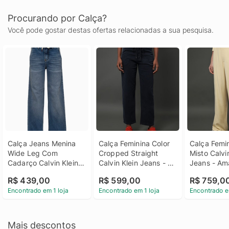
Procurando por Calça?
Você pode gostar destas ofertas relacionadas a sua pesquisa.
Calça Jeans Menina 
Calça Feminina Color 
Calça Femin
Wide Leg Com 
Cropped Straight 
Misto Calvin
Cadarço Calvin Klein 
Calvin Klein Jeans - 
Jeans - Ama
Jeans - Azul Claro 
Marinho Calça 
Manteiga Ca
R$ 439,00
R$ 599,00
R$ 759,0
Calça Jeans Menina 
Feminina Color 
Feminina Li
Encontrado em 1 loja
Encontrado em 1 loja
Encontrado e
Wide Leg Com 
Cropped Straight 
Calvin Klein
Cadarço Calvin Klein 
Calvin Klein Jeans 
Amarelo Ma
Jeans Azul Claro 6
Marinho 40
Mais descontos