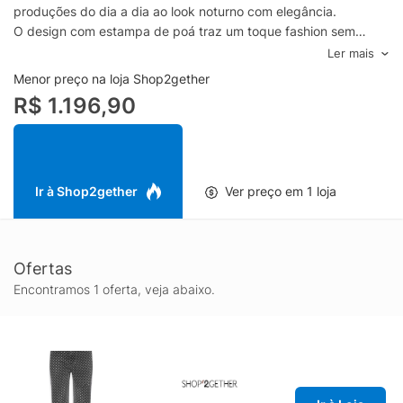
produções do dia a dia ao look noturno com elegância.
O design com estampa de poá traz um toque fashion sem
perder a atemporalidade, valorizando combinações com
Ler mais
camisas, t-shirts, tricôs e blazers. A calça jeans feminina poá na
Menor preço na loja Shop2gether
cor preta funciona muito bem com tênis, botas ou salto,
R$ 1.196,90
permitindo transitar entre estilos casual, urbano e mais refinado
com praticidade. Uma escolha certeira para atualizar o guarda-
roupa com um jeans diferenciado e alinhado às tendências.
Ir à Shop2gether
Ver preço em 1 loja
Ofertas
Encontramos 1 oferta, veja abaixo.