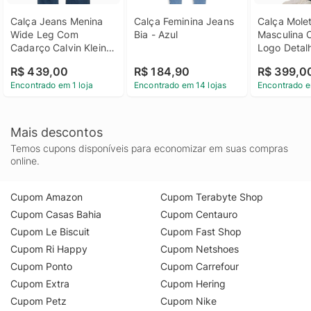
Calça Jeans Menina 
Calça Feminina Jeans 
Calça Mole
Wide Leg Com 
Bia - Azul
Masculina 
Cadarço Calvin Klein 
Logo Detalh
Jeans - Azul Claro 
Klein Jeans 
R$ 439,00
R$ 184,90
R$ 399,0
Calça Jeans Menina 
Marinho Cal
Encontrado em 1 loja
Encontrado em 14 lojas
Encontrado e
Wide Leg Com 
Moletom Ma
Cadarço Calvin Klein 
Com Bolsos
Jeans Azul Claro 6
Detalhe Calv
Jeans Azul
Mais descontos
Temos cupons disponíveis para economizar em suas compras
online.
Cupom Amazon
Cupom Terabyte Shop
Cupom Casas Bahia
Cupom Centauro
Cupom Le Biscuit
Cupom Fast Shop
Cupom Ri Happy
Cupom Netshoes
Cupom Ponto
Cupom Carrefour
Cupom Extra
Cupom Hering
Cupom Petz
Cupom Nike