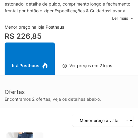
estonado, detalhe de puído, comprimento longo e fechamento
frontal por botão e zíper.Especificações & Cuidados:Lavar à
mão.Composição: 79% Algodão 19% Poliéster 2% Elastano /
Ler mais
Forro: 52% Poliéster e 48% AlgodãoCor: AzulMarca: Colcci
Menor preço na loja Posthaus
Jeans*Skinny: calça justa ao corpo.**Five pockets: três bolsos
R$ 226,85
frontais e dois bolsos posteriores.
Ir à Posthaus
Ver preços em 2 lojas
Ofertas
Encontramos 2 ofertas, veja os detalhes abaixo.