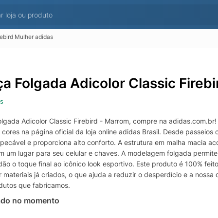
rebird Mulher adidas
ça Folgada Adicolor Classic Fireb
s
olgada Adicolor Classic Firebird - Marrom, compre na adidas.com.br! 
e cores na página oficial da loja online adidas Brasil. Desde passeio
impecável e proporciona alto conforto. A estrutura em malha macia
m um lugar para seu celular e chaves. A modelagem folgada permite 
ão o toque final ao icônico look esportivo. Este produto é 100% fei
ar materiais já criados, o que ajuda a reduzir o desperdício e a noss
dutos que fabricamos.
ado no momento