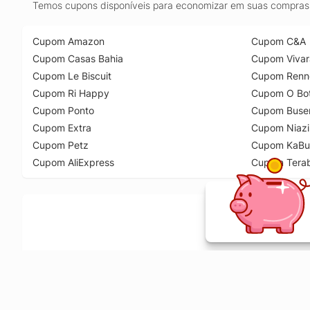
Temos cupons disponíveis para economizar em suas compras 
Cupom Amazon
Cupom C&A
Cupom Casas Bahia
Cupom Vivar
Cupom Le Biscuit
Cupom Renn
Cupom Ri Happy
Cupom O Bot
Cupom Ponto
Cupom Buse
Cupom Extra
Cupom Niazi
Cupom Petz
Cupom KaBu
Cupom AliExpress
Cupom Tera
Ative a extensão de descontos e receba 