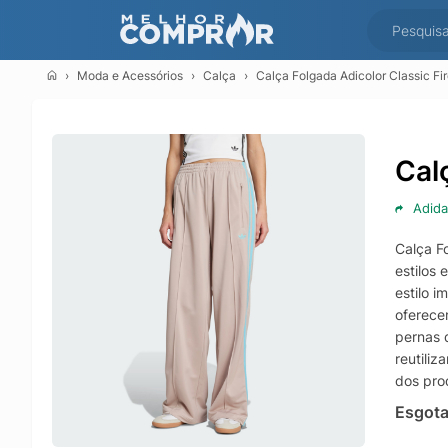
Moda e Acessórios
Calça
Calça Folgada Adicolor Classic Fi
Cal
Adida
Calça F
estilos 
estilo 
oferece
pernas d
reutiliz
dos pro
Esgot