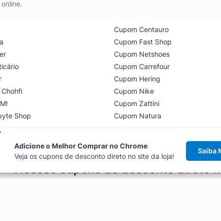
online.
Cupom Centauro
a
Cupom Fast Shop
er
Cupom Netshoes
icário
Cupom Carrefour
r
Cupom Hering
 Chohfi
Cupom Nike
M!
Cupom Zattini
byte Shop
Cupom Natura
Adicione o Melhor Comprar no Chrome
Saiba 
Veja os cupons de desconto direto no site da loja!
Acesse cupons de desconto direto 
aviso de cupons antes de finalizar uma compra online, direto no ca