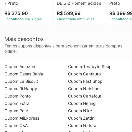
- Preto
DE GIZ Homem adidas
Preto
R$ 375,90
R$ 599,99
R$ 399,9
Encontrado em 6 lojas
Encontrado em 3 lojas
Encontrado e
Mais descontos
Temos cupons disponíveis para economizar em suas compras
online.
Cupom Amazon
Cupom Terabyte Shop
Cupom Casas Bahia
Cupom Centauro
Cupom Le Biscuit
Cupom Fast Shop
Cupom Ri Happy
Cupom Netshoes
Cupom Ponto
Cupom Carrefour
Cupom Extra
Cupom Hering
Cupom Petz
Cupom Nike
Cupom AliExpress
Cupom Zattini
Cupom C&A
Cupom Natura