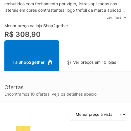
embutidos com fechamento por zíper, listras aplicadas nas
laterais em cores contrastantes, logo trefoil da marca aplicado
na parte frontal, comprimento longo, barra com pequena
Ler mais
abertura lateral e acabamento pespontado.-Confeccionada em
Menor preço na loja Shop2gether
malha-Cós com elástico embutido-Bolsos frontais com
R$ 308,90
fechamento por zíper-Listras laterais aplicadas em cor
contrastante-Logo trefoil aplicado na parte frontal-
Comprimento longo-Barra com abertura lateral-Acabamento
pespontado-Sem fechamento frontalEspecificações &
CuidadosModo de lavagem: Lavar na máquinaComposição:
Ir à Shop2gether
Ver preços em 10 lojas
100% PoliésterCor: AmareloMarca: Adidas Originals
Ofertas
Encontramos 10 ofertas, veja os detalhes abaixo.