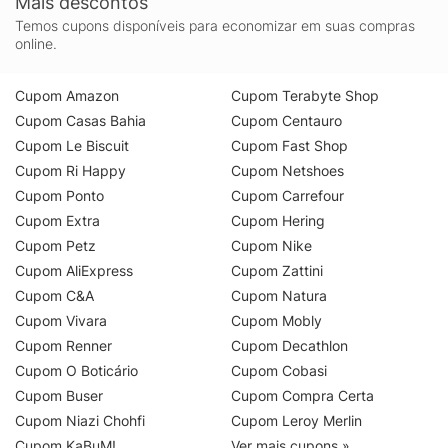
Mais descontos
Temos cupons disponíveis para economizar em suas compras
online.
Cupom Amazon
Cupom Terabyte Shop
Cupom Casas Bahia
Cupom Centauro
Cupom Le Biscuit
Cupom Fast Shop
Cupom Ri Happy
Cupom Netshoes
Cupom Ponto
Cupom Carrefour
Cupom Extra
Cupom Hering
Cupom Petz
Cupom Nike
Cupom AliExpress
Cupom Zattini
Cupom C&A
Cupom Natura
Cupom Vivara
Cupom Mobly
Cupom Renner
Cupom Decathlon
Cupom O Boticário
Cupom Cobasi
Cupom Buser
Cupom Compra Certa
Cupom Niazi Chohfi
Cupom Leroy Merlin
Cupom KaBuM!
Ver mais cupons »