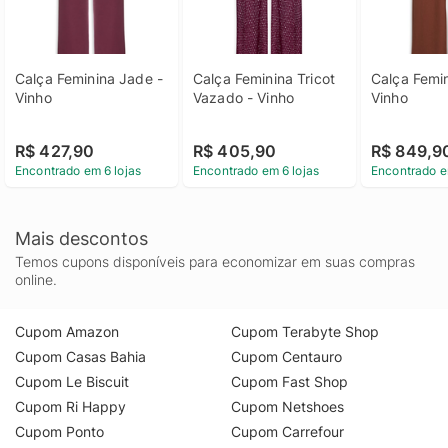
Calça Feminina Jade - 
Calça Feminina Tricot 
Calça Femin
Vinho
Vazado - Vinho
Vinho
R$ 427,90
R$ 405,90
R$ 849,9
Encontrado em 6 lojas
Encontrado em 6 lojas
Encontrado e
Mais descontos
Temos cupons disponíveis para economizar em suas compras
online.
Cupom Amazon
Cupom Terabyte Shop
Cupom Casas Bahia
Cupom Centauro
Cupom Le Biscuit
Cupom Fast Shop
Cupom Ri Happy
Cupom Netshoes
Cupom Ponto
Cupom Carrefour