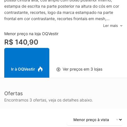
estampa de escrita na parte posterior na altura do cós em cor
contrastante, recortes, logo da marca estampado na parte
frontal em cor contrastante, recortes frontais em mesh,
comprimento longo e shape justo.- Modelagem regular,
Ler mais
sugerimos o tamanho padrão.- Lavar à mão.Composição: 89%
Menor preço na loja OQVestir
Poliéster e 11% ElastanoCor: RosaMarca: Puma*Legging: calça
R$ 140,90
justa ao corpo.
Ir à OQVestir
Ver preços em 3 lojas
Ofertas
Encontramos 3 ofertas, veja os detalhes abaixo.