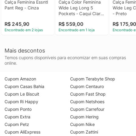
Calça Feminina Essntl 
Calça Color Feminina 
Calça Femin
Pant Reg - Cinza
Wide Leg Long 5 
Wide Leg Ci
Pockets - Caqui Claro 
- Preto
Calça Color Feminina 
R$ 245,90
R$ 559,00
R$ 175,9
Wide Leg Long 5 
Encontrado em 2 lojas
Encontrado em 1 loja
Encontrado e
Pockets Caqui Claro 
40
Mais descontos
Temos cupons disponíveis para economizar em suas compras
online.
Cupom Amazon
Cupom Terabyte Shop
Cupom Casas Bahia
Cupom Centauro
Cupom Le Biscuit
Cupom Fast Shop
Cupom Ri Happy
Cupom Netshoes
Cupom Ponto
Cupom Carrefour
Cupom Extra
Cupom Hering
Cupom Petz
Cupom Nike
Cupom AliExpress
Cupom Zattini