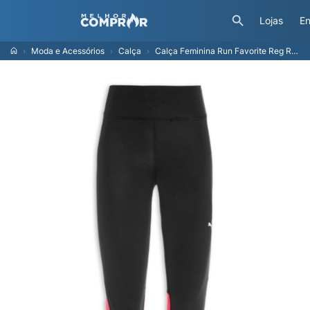
Lojas
En
Moda e Acessórios
Calça
Calça Feminina Run Favorite Reg Rise Long Tight - Rosa