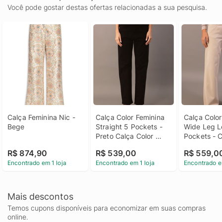
Você pode gostar destas ofertas relacionadas a sua pesquisa.
Calça Feminina Nic - 
Calça Color Feminina 
Calça Color
Bege
Straight 5 Pockets - 
Wide Leg L
Preto Calça Color 
Pockets - C
Feminina Straight 5 
Calça Color
R$ 874,90
R$ 539,00
R$ 559,0
Pockets Preto 38
Wide Leg L
Encontrado em 1 loja
Encontrado em 1 loja
Encontrado e
Pockets Caq
40
Mais descontos
Temos cupons disponíveis para economizar em suas compras
online.