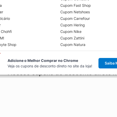
a
Cupom Fast Shop
er
Cupom Netshoes
icário
Cupom Carrefour
r
Cupom Hering
 Chohfi
Cupom Nike
M!
Cupom Zattini
byte Shop
Cupom Natura
Adicione o Melhor Comprar no Chrome
Saiba 
Veja os cupons de desconto direto no site da loja!
Acesse cupons de desconto direto 
aviso de cupons antes de finalizar uma compra online, direto no ca