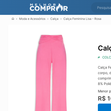
Moda e Acessórios
Calça
Calça Feminina Lisa - Rosa
Cal
COLC
Calça F
corpo, d
comprim
8% Poli
Menor p
R$ 