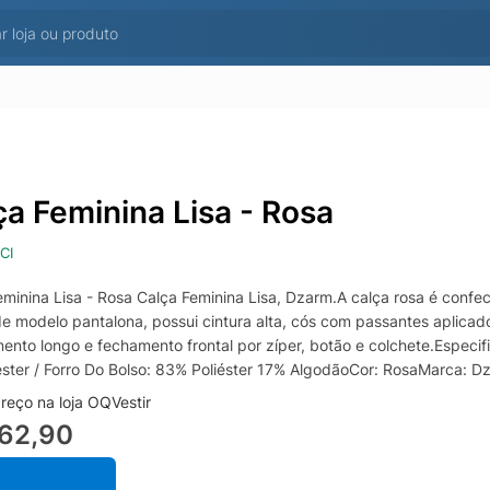
ça Feminina Lisa - Rosa
CI
eminina Lisa - Rosa Calça Feminina Lisa, Dzarm.A calça rosa é confe
e modelo pantalona, possui cintura alta, cós com passantes aplicado
ento longo e fechamento frontal por zíper, botão e colchete.Espec
éster / Forro Do Bolso: 83% Poliéster 17% AlgodãoCor: RosaMarca: D
reço na loja OQVestir
162,90