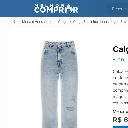
Moda e Acessórios
Calça
Calça Feminina Jeans Logan Sovep
Cal
7 For
Calça F
confecc
na parte
comprim
máquina
estilo o
Menor p
R$ 