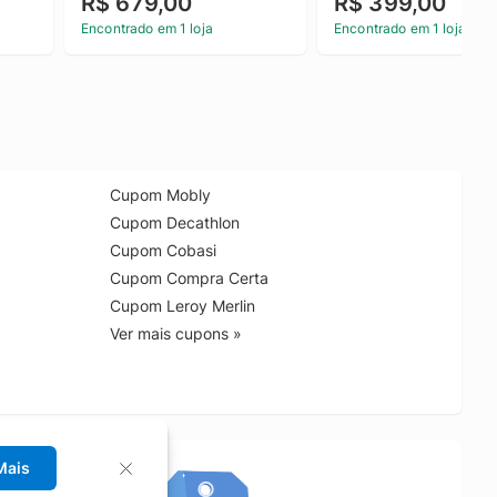
R$ 679,00
R$ 399,00
 
Cinto Calvin Klein Jeans 
Masculina Com Bolsos
Terra 44
Logo Detalhe Calvin Kl
Encontrado em 1 loja
Encontrado em 1 loja
Jeans Azul Marinho m
Cupom Mobly
Cupom Decathlon
Cupom Cobasi
Cupom Compra Certa
Cupom Leroy Merlin
Ver mais cupons »
Mais