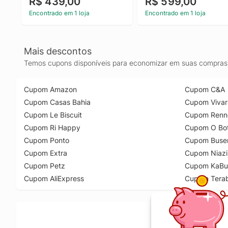
R$ 439,00
R$ 599,00
Leg Com Cadarço Calvin 
Cropped Straight Calvin 
Klein Jeans Azul Claro 6
Klein Jeans Marinho 40
Encontrado em 1 loja
Encontrado em 1 loja
Mais descontos
Temos cupons disponíveis para economizar em suas compras 
Cupom Amazon
Cupom C&A
Cupom Casas Bahia
Cupom Vivar
Cupom Le Biscuit
Cupom Renn
Cupom Ri Happy
Cupom O Bot
Cupom Ponto
Cupom Buse
Cupom Extra
Cupom Niazi
Cupom Petz
Cupom KaBu
Cupom AliExpress
Cupom Tera