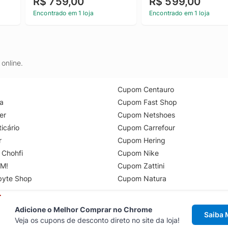
R$ 759,00
R$ 599,00
Klein Jeans Amarelo 
Texturizada Calvin Klein
Manteiga 38
Jeans Verde Médio Pp
Encontrado em 1 loja
Encontrado em 1 loja
online.
Cupom Centauro
a
Cupom Fast Shop
er
Cupom Netshoes
icário
Cupom Carrefour
r
Cupom Hering
 Chohfi
Cupom Nike
M!
Cupom Zattini
byte Shop
Cupom Natura
Adicione o Melhor Comprar no Chrome
Saiba 
Veja os cupons de desconto direto no site da loja!