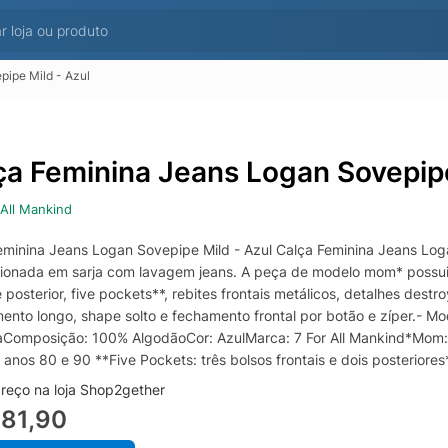
ipe Mild - Azul
ça Feminina Jeans Logan Sovepipe
 All Mankind
eminina Jeans Logan Sovepipe Mild - Azul Calça Feminina Jeans Logan
ionada em sarja com lavagem jeans. A peça de modelo mom* possui 
 posterior, five pockets**, rebites frontais metálicos, detalhes des
ento longo, shape solto e fechamento frontal por botão e zíper.- M
Composição: 100% AlgodãoCor: AzulMarca: 7 For All Mankind*Mom: c
s anos 80 e 90 **Five Pockets: três bolsos frontais e dois posterior
reço na loja Shop2gether
681,90