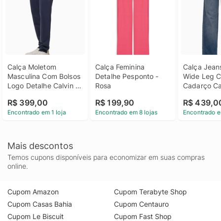
Calça Moletom 
Calça Feminina 
Calça Jean
Masculina Com Bolsos 
Detalhe Pesponto - 
Wide Leg C
Logo Detalhe Calvin 
Rosa
Cadarço Cal
Klein Jeans - Azul 
Jeans - Azul
R$ 399,00
R$ 199,90
R$ 439,0
Marinho Calça 
Calça Jean
Encontrado em 1 loja
Encontrado em 8 lojas
Encontrado e
Moletom Masculina 
Wide Leg C
Com Bolsos Logo 
Cadarço Cal
Detalhe Calvin Klein 
Jeans Azul 
Jeans Azul Marinho m
Mais descontos
Temos cupons disponíveis para economizar em suas compras
online.
Cupom Amazon
Cupom Terabyte Shop
Cupom Casas Bahia
Cupom Centauro
Cupom Le Biscuit
Cupom Fast Shop