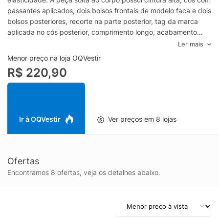
passantes aplicados, dois bolsos frontais de modelo faca e dois
bolsos posteriores, recorte na parte posterior, tag da marca
aplicada no cós posterior, comprimento longo, acabamento
pespontado em cor contrastante e fechamento frontal por
Ler mais
botão e zíper.Especificações & Cuidados:Lavar à
Menor preço na loja OQVestir
máquina.Composição: 98% Algodão 2% ElastanoCor:
R$ 220,90
AzulMarca: Dress To
Ir à OQVestir
Ver preços em 8 lojas
Ofertas
Encontramos 8 ofertas, veja os detalhes abaixo.