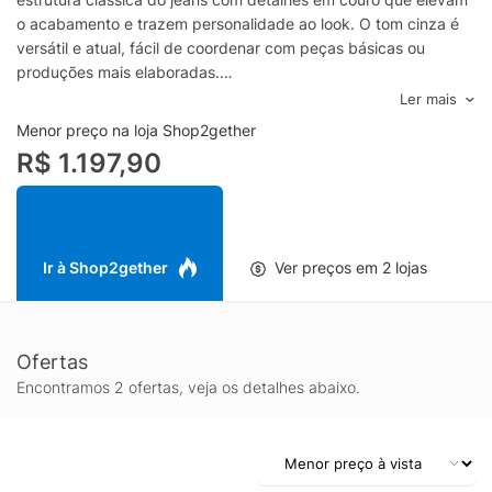
o acabamento e trazem personalidade ao look. O tom cinza é
versátil e atual, fácil de coordenar com peças básicas ou
produções mais elaboradas.
Perfeita para compor looks do dia a dia, trabalho ou saída à
Ler mais
noite, essa calça feminina em jeans cinza valoriza a silhueta e
Menor preço na loja Shop2gether
adiciona um toque fashion sem exageros. Use com camiseta e
R$ 1.197,90
tênis para uma proposta casual, ou combine com camisa,
blazer e bota para um visual mais elegante. Os detalhes em
couro ajudam a criar contraste e textura, destacando a peça
como protagonista do look.
Se você procura uma **calça jeans feminina cinza** com
Ir à Shop2gether
Ver preços em 2 lojas
acabamento diferenciado e estilo contemporâneo, a Coven
entrega uma peça marcante, fácil de usar e com presença,
ideal para montar produções modernas em qualquer estação.
Ofertas
Encontramos 2 ofertas, veja os detalhes abaixo.