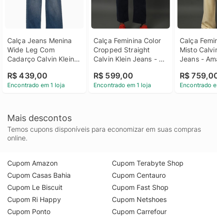
Calça Jeans Menina 
Calça Feminina Color 
Calça Femin
Wide Leg Com 
Cropped Straight 
Misto Calvin
Cadarço Calvin Klein 
Calvin Klein Jeans - 
Jeans - Ama
Jeans - Azul Claro 
Marinho Calça 
Manteiga Ca
R$ 439,00
R$ 599,00
R$ 759,0
Calça Jeans Menina 
Feminina Color 
Feminina Li
Encontrado em 1 loja
Encontrado em 1 loja
Encontrado e
Wide Leg Com 
Cropped Straight 
Calvin Klein
Cadarço Calvin Klein 
Calvin Klein Jeans 
Amarelo Ma
Jeans Azul Claro 6
Marinho 40
Mais descontos
Temos cupons disponíveis para economizar em suas compras
online.
Cupom Amazon
Cupom Terabyte Shop
Cupom Casas Bahia
Cupom Centauro
Cupom Le Biscuit
Cupom Fast Shop
Cupom Ri Happy
Cupom Netshoes
Cupom Ponto
Cupom Carrefour