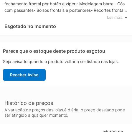
fechamento frontal por botão e zíper.- Modelagem barrel- Cós
com passantes- Bolsos frontais e posteriores- Recortes frontais
com pespontos- Barra simples- Fechamento por botão e
Ler mais
zíperEspecificações & Cuidados:Modo de lavagem: Lavar à
Esgotado no momento
máquinaComposição: 90% Algodão, 8% Poliamida, 2%
ElastanoCor: AzulMarca: Farm
Parece que o estoque deste produto esgotou
Seja avisado quando o produto voltar a ser listado nas lojas.
Receber Aviso
Histórico de preços
A variação de preços das lojas é diária, o preço desejado pode
ser atingido a qualquer momento.