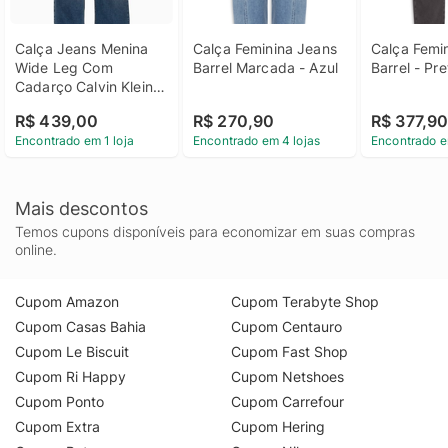
Calça Jeans Menina 
Calça Feminina Jeans 
Calça Femin
Wide Leg Com 
Barrel Marcada - Azul
Barrel - Pre
Cadarço Calvin Klein 
Jeans - Azul Claro 
R$ 439,00
R$ 270,90
R$ 377,9
Calça Jeans Menina 
Encontrado em 1 loja
Encontrado em 4 lojas
Encontrado e
Wide Leg Com 
Cadarço Calvin Klein 
Jeans Azul Claro 6
Mais descontos
Temos cupons disponíveis para economizar em suas compras
online.
Cupom Amazon
Cupom Terabyte Shop
Cupom Casas Bahia
Cupom Centauro
Cupom Le Biscuit
Cupom Fast Shop
Cupom Ri Happy
Cupom Netshoes
Cupom Ponto
Cupom Carrefour
Cupom Extra
Cupom Hering