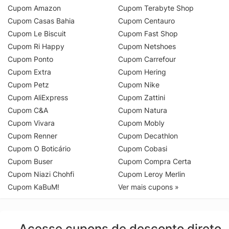
Cupom Amazon
Cupom Terabyte Shop
Cupom Casas Bahia
Cupom Centauro
Cupom Le Biscuit
Cupom Fast Shop
Cupom Ri Happy
Cupom Netshoes
Cupom Ponto
Cupom Carrefour
Cupom Extra
Cupom Hering
Cupom Petz
Cupom Nike
Cupom AliExpress
Cupom Zattini
Cupom C&A
Cupom Natura
Cupom Vivara
Cupom Mobly
Cupom Renner
Cupom Decathlon
Cupom O Boticário
Cupom Cobasi
Cupom Buser
Cupom Compra Certa
Cupom Niazi Chohfi
Cupom Leroy Merlin
Cupom KaBuM!
Ver mais cupons »
Acesse cupons de desconto direto