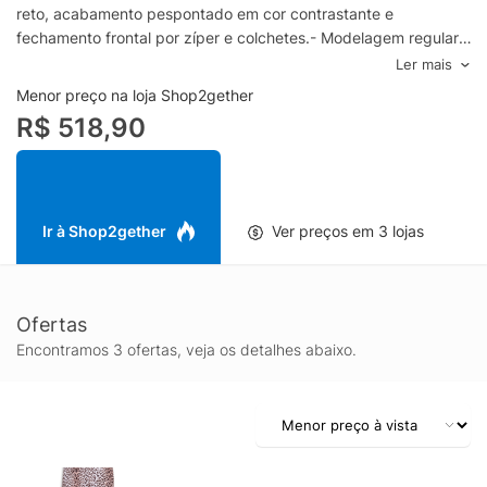
reto, acabamento pespontado em cor contrastante e
fechamento frontal por zíper e colchetes.- Modelagem regular,
sugerimos o tamanho padrão.- Lavar á
Ler mais
mãoSKU: NX2632_ANIMALComposição: 95% Poliéster 5%
Menor preço na loja Shop2gether
ElastanoCor: ANIMALMarca: NXT LVL
R$ 518,90
Ir à Shop2gether
Ver preços em 3 lojas
Ofertas
Encontramos 3 ofertas, veja os detalhes abaixo.