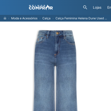
Lojas
En
Moda e Acessórios
Calça
Calça Feminina Helena Dune Used - Azul