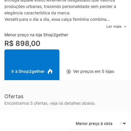
produções urbanas, trazendo personalidade sem perder a
elegância característica da marca.
Versátil para o dia a dia, essa calça feminina combina
facilmente com camisetas e tênis para um look descomplicado,
Ler mais
ou com camisas, blazer e sandálias para uma proposta mais
Menor preço na loja Shop2gether
refinada. O acabamento em denim e a estética da lavagem
R$ 898,00
Dune Used tornam a peça um curinga no guarda-roupa,
perfeita para compor diferentes estilos em todas as estações.
Ir à Shop2gether
Ver preços em 5 lojas
Ofertas
Encontramos 5 ofertas, veja os detalhes abaixo.