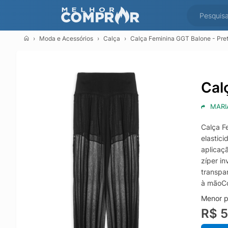
Moda e Acessórios
Calça
Calça Feminina GGT Balone - Pre
Cal
MARI
Calça F
elastic
aplicaç
zíper in
transpa
à mãoCo
Menor p
R$ 