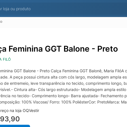
to
ça Feminina GGT Balone - Preto
A FILÓ
eminina GGT Balone - Preto Calça Feminina GGT Balonê, Maria FilóA 
idade. A peça possui cintura alta com cós largo, modelagem ampla es
ão de entremeio, leve transparência no tecido, comprimento longo, 
visível.- Cintura alta- Cós largo estruturado- Modelagem ampla esti
rência no tecido- Comprimento longo- Barra ajustada- Fechamento pos
mposição: 100% Viscose/ Forro: 100% PoliésterCor: PretoMarca: Mari
reço na loja OQVestir
593,90