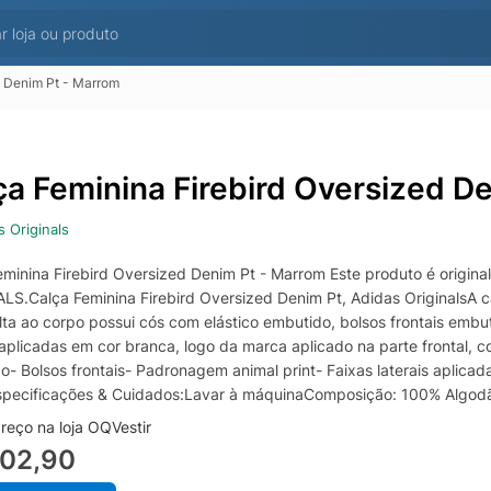
d Denim Pt - Marrom
ça Feminina Firebird Oversized D
s Originals
eminina Firebird Oversized Denim Pt - Marrom Este produto é origina
LS.Calça Feminina Firebird Oversized Denim Pt, Adidas OriginalsA c
lta ao corpo possui cós com elástico embutido, bolsos frontais embu
s aplicadas em cor branca, logo da marca aplicado na parte frontal, 
o- Bolsos frontais- Padronagem animal print- Faixas laterais aplica
pecificações & Cuidados:Lavar à máquinaComposição: 100% Algodã
reço na loja OQVestir
702,90