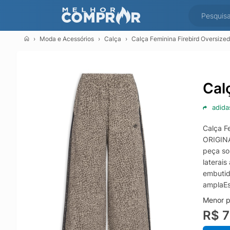
Moda e Acessórios
Calça
Calça Feminina Firebird Oversize
Cal
adida
Calça F
ORIGINA
peça so
laterai
embutid
amplaEs
Menor p
R$ 