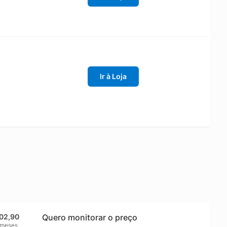
Ir à Loja
02,90
Quero monitorar o preço
 meses