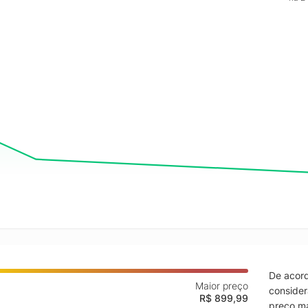
De acord
Maior preço
consider
R$ 899,99
preço ma