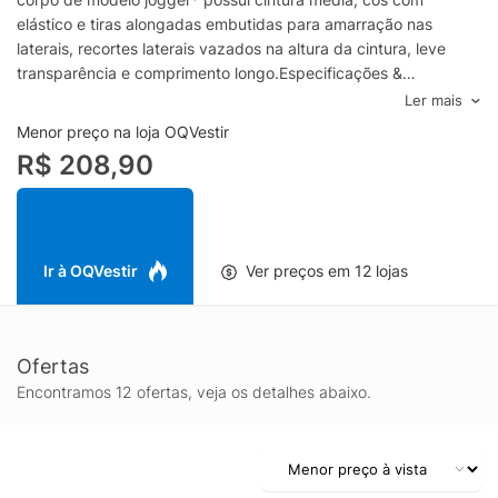
elástico e tiras alongadas embutidas para amarração nas
laterais, recortes laterais vazados na altura da cintura, leve
transparência e comprimento longo.Especificações &
Cuidados:Lavar à máquinaComposição: 100% ViscoseCor:
Ler mais
VermelhoMarca: Dress To*Jogger: calça com elástico na barra
Menor preço na loja OQVestir
R$ 208,90
Ir à OQVestir
Ver preços em 12 lojas
Ofertas
Encontramos 12 ofertas, veja os detalhes abaixo.