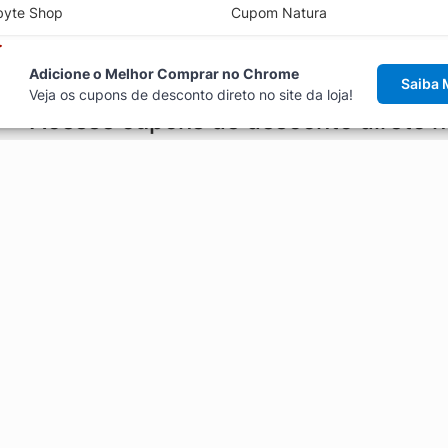
byte Shop
Cupom Natura
Adicione o Melhor Comprar no Chrome
Saiba 
Veja os cupons de desconto direto no site da loja!
Acesse cupons de desconto direto 
aviso de cupons antes de finalizar uma compra online, direto no ca
Explorar
ódigos promocionais, ofertas e
Artigos
Black Friday
Enviar Cupom
Fale Conosco