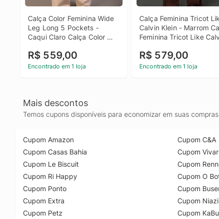
Calça Color Feminina Wide 
Calça Feminina Tricot Lik
Leg Long 5 Pockets - 
Calvin Klein - Marrom Ca
Caqui Claro Calça Color 
Feminina Tricot Like Calv
Feminina Wide Leg Long 5 
Klein Marrom g
R$ 559,00
R$ 579,00
Pockets Caqui Claro 40
Encontrado em 1 loja
Encontrado em 1 loja
Mais descontos
Temos cupons disponíveis para economizar em suas compras 
Cupom Amazon
Cupom C&A
Cupom Casas Bahia
Cupom Vivar
Cupom Le Biscuit
Cupom Renn
Cupom Ri Happy
Cupom O Bot
Cupom Ponto
Cupom Buse
Cupom Extra
Cupom Niazi
Cupom Petz
Cupom KaBu