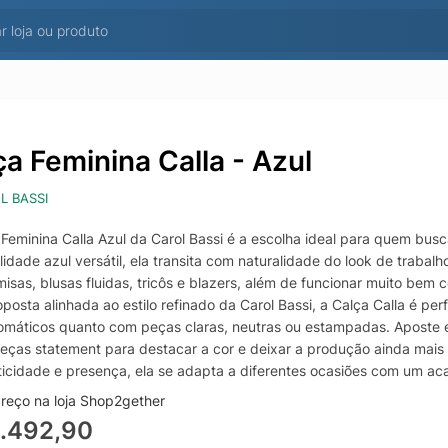
ça Feminina Calla - Azul
L BASSI
 Feminina Calla Azul da Carol Bassi é a escolha ideal para quem bus
idade azul versátil, ela transita com naturalidade do look de traba
sas, blusas fluidas, tricôs e blazers, além de funcionar muito bem c
posta alinhada ao estilo refinado da Carol Bassi, a Calça Calla é pe
máticos quanto com peças claras, neutras ou estampadas. Aposte em
eças statement para destacar a cor e deixar a produção ainda mais 
ticidade e presença, ela se adapta a diferentes ocasiões com um 
reço na loja Shop2gether
.492,90