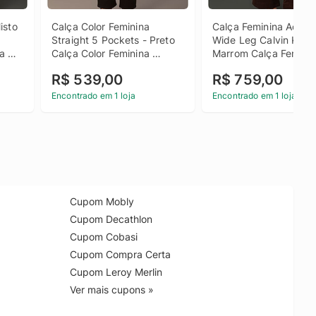
sto 
Calça Color Feminina 
Calça Feminina Acetin
Straight 5 Pockets - Preto 
Wide Leg Calvin Klein 
a 
Calça Color Feminina 
Marrom Calça Feminin
lvin 
Straight 5 Pockets Preto 38
Acetinada Wide Leg Ca
R$ 539,00
R$ 759,00
Klein Marrom 38
Encontrado em 1 loja
Encontrado em 1 loja
Cupom Mobly
Cupom Decathlon
Cupom Cobasi
Cupom Compra Certa
Cupom Leroy Merlin
Ver mais cupons »