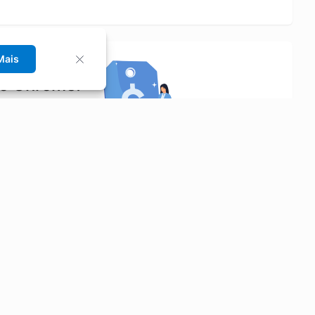
Mais
no Chrome!
rrinho de compras.
Saiba mais
Economizar
Siga-nos
Aluguel de Carros
Facebook
Categorias
Instagram
Cupons
Youtube
Extensão