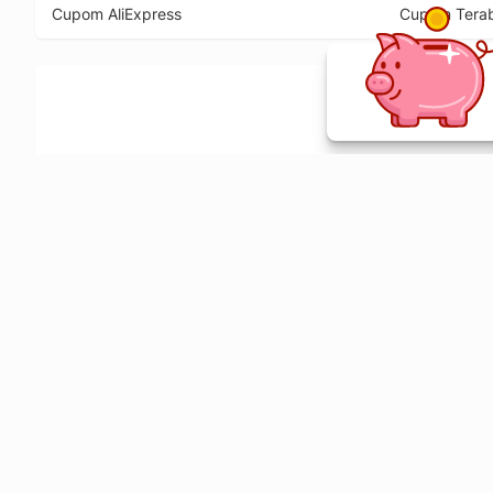
Cupom AliExpress
Cupom Tera
Ative a extensão de descontos e receba 
Sobre o Melhor Comprar
O Melhor Comprar é especializado em cupons de desconto, c
comparador de preços em mais de 1900 lojas online.