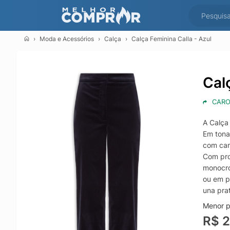
Moda e Acessórios
Calça
Calça Feminina Calla - Azul
Cal
CARO
A Calça
Em tonal
com cami
Com pro
monocro
ou em p
una pra
Menor p
R$ 2