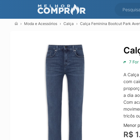
Moda e Acessórios
Calça
Calça Feminina Bootcut Park Aven
Cal
7 For
A Calça
com cai
proporçõ
a dia ao
Com aca
movimen
tricôs 
Menor p
R$ 1