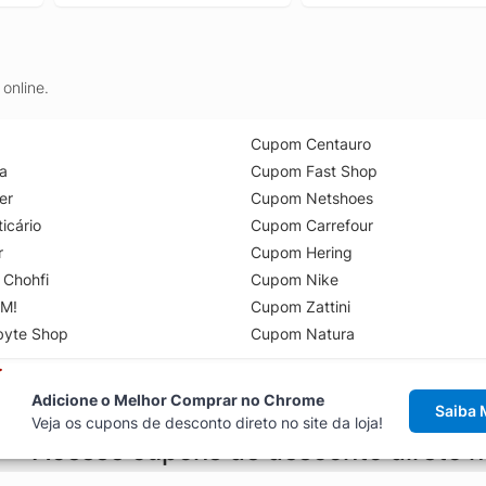
online.
Cupom Centauro
a
Cupom Fast Shop
er
Cupom Netshoes
icário
Cupom Carrefour
r
Cupom Hering
 Chohfi
Cupom Nike
M!
Cupom Zattini
byte Shop
Cupom Natura
Adicione o Melhor Comprar no Chrome
Saiba 
Veja os cupons de desconto direto no site da loja!
Acesse cupons de desconto direto 