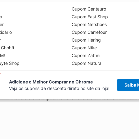
Cupom Centauro
a
Cupom Fast Shop
er
Cupom Netshoes
icário
Cupom Carrefour
r
Cupom Hering
 Chohfi
Cupom Nike
M!
Cupom Zattini
byte Shop
Cupom Natura
Adicione o Melhor Comprar no Chrome
Saiba 
Veja os cupons de desconto direto no site da loja!
Acesse cupons de desconto direto 
aviso de cupons antes de finalizar uma compra online, direto no ca