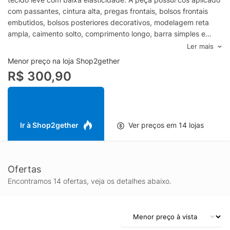
com passantes, cintura alta, pregas frontais, bolsos frontais
embutidos, bolsos posteriores decorativos, modelagem reta
ampla, caimento solto, comprimento longo, barra simples e
fechamento frontal por zíper e botão.- Tecido leve com baixa
Ler mais
elasticidade- Cintura alta- Passantes aplicados- Pregas
Menor preço na loja Shop2gether
frontais- Bolsos frontais embutidos- Bolsos posteriores
R$ 300,90
decorativos- Modelagem reta ampla- Comprimento longo-
Fechamento por zíper e botãoEspecificações & CuidadosLavar
à mãoComposição: 97% Poliéster, 3% ElastanoCor: Vermelho
Marca: Market 33
Ir à Shop2gether
Ver preços em 14 lojas
Ofertas
Encontramos 14 ofertas, veja os detalhes abaixo.