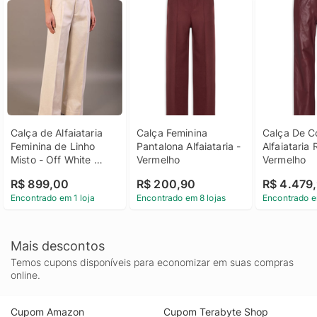
Calça de Alfaiataria 
Calça Feminina 
Calça De Co
Feminina de Linho 
Pantalona Alfaiataria - 
Alfaiataria R
Misto - Off White 
Vermelho
Vermelho
Calça de Alfaiataria 
R$ 899,00
R$ 200,90
R$ 4.479
Feminina de Linho 
Encontrado em 1 loja
Encontrado em 8 lojas
Encontrado e
Misto Off White 42
Mais descontos
Temos cupons disponíveis para economizar em suas compras
online.
Cupom Amazon
Cupom Terabyte Shop