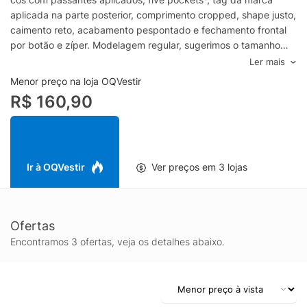
aplicada na parte posterior, comprimento cropped, shape justo,
caimento reto, acabamento pespontado e fechamento frontal
por botão e zíper. Modelagem regular, sugerimos o tamanho
padrãoCor: AzulComposição: 100% AlgodãoMarca: Canal* Five
Ler mais
Pockets: Três bolsos frontal e dois bolsos posteriores
Menor preço na loja OQVestir
R$ 160,90
Ir à OQVestir
Ver preços em 3 lojas
Ofertas
Encontramos 3 ofertas, veja os detalhes abaixo.