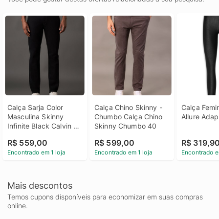
Calça Sarja Color 
Calça Chino Skinny - 
Calça Femin
Masculina Skinny 
Chumbo Calça Chino 
Allure Adap
Infinite Black Calvin 
Skinny Chumbo 40
Klein - Preto Calça 
R$ 559,00
R$ 599,00
R$ 319,9
Sarja Color Masculina 
Encontrado em 1 loja
Encontrado em 1 loja
Encontrado e
Skinny Infinite Black 
Calvin Klein Preto 48
Mais descontos
Temos cupons disponíveis para economizar em suas compras
online.