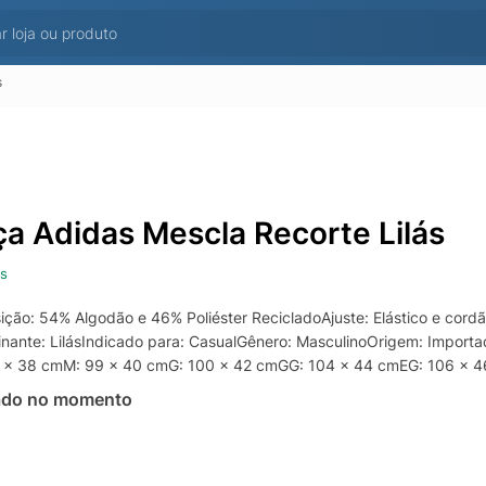
s
ça Adidas Mescla Recorte Lilás
s
ção: 54% Algodão e 46% Poliéster RecicladoAjuste: Elástico e cordão
nante: LilásIndicado para: CasualGênero: MasculinoOrigem: Impor
8 x 38 cmM: 99 x 40 cmG: 100 x 42 cmGG: 104 x 44 cmEG: 106 x 
ado no momento