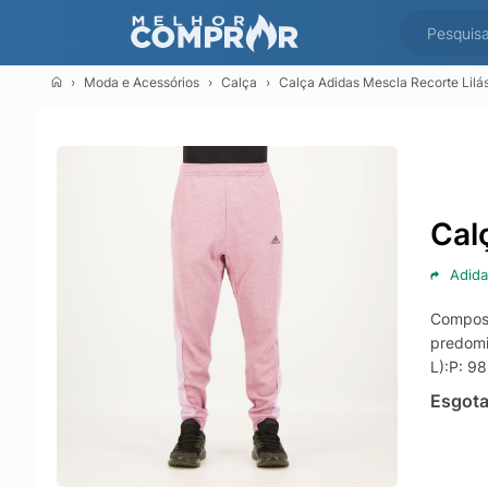
Moda e Acessórios
Calça
Calça Adidas Mescla Recorte Lilá
Cal
Adida
Composi
predomi
L):P: 9
Esgot