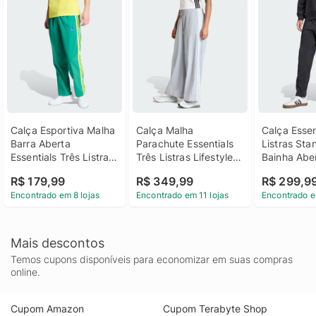
Calça Esportiva Malha 
Calça Malha 
Calça Essent
Barra Aberta 
Parachute Essentials 
Listras Sta
Essentials Três Listras 
Três Listras Lifestyle 
Bainha Abe
Homem adidas
Mulher adidas
adidas
R$ 179,99
R$ 349,99
R$ 299,9
Encontrado em 8 lojas
Encontrado em 11 lojas
Encontrado e
Mais descontos
Temos cupons disponíveis para economizar em suas compras
online.
Cupom Amazon
Cupom Terabyte Shop