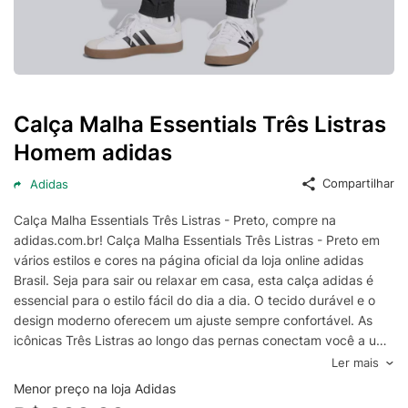
Calça Malha Essentials Três Listras
Homem adidas
Compartilhar
Adidas
Calça Malha Essentials Três Listras - Preto, compre na
adidas.com.br! Calça Malha Essentials Três Listras - Preto em
vários estilos e cores na página oficial da loja online adidas
Brasil. Seja para sair ou relaxar em casa, esta calça adidas é
essencial para o estilo fácil do dia a dia. O tecido durável e o
design moderno oferecem um ajuste sempre confortável. As
icônicas Três Listras ao longo das pernas conectam você a um
legado de esporte e cultura sempre que as veste. Este produto
Ler mais
é 100% feito com materiais reciclados. Ao escolher o reciclado,
Menor preço na loja Adidas
podemos reutilizar materiais já criados, o que ajuda a reduzir o