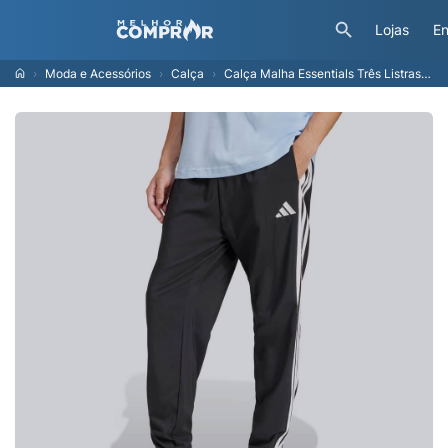
Lojas
En
Moda e Acessórios
Calça
Calça Malha Essentials Três Listras Homem adidas