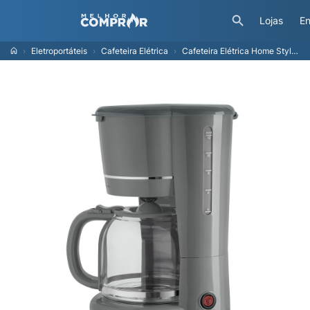
Lojas
En
Eletroportáteis
Cafeteira Elétrica
Cafeteira Elétrica Home Style Dallas