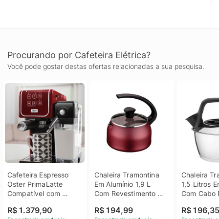
Procurando por Cafeteira Elétrica?
Você pode gostar destas ofertas relacionadas a sua pesquisa.
Cafeteira Espresso 
Chaleira Tramontina 
Chaleira Tr
Oster PrimaLatte 
Em Alumínio 1,9 L 
1,5 Litros E
Compatível com 
Com Revestimento 
Com Cabo 
Cápsulas Nespresso, 
Antiaderente Vermelha
R$ 1.379,90
R$ 194,99
R$ 196,3
Vermelho 220 volts