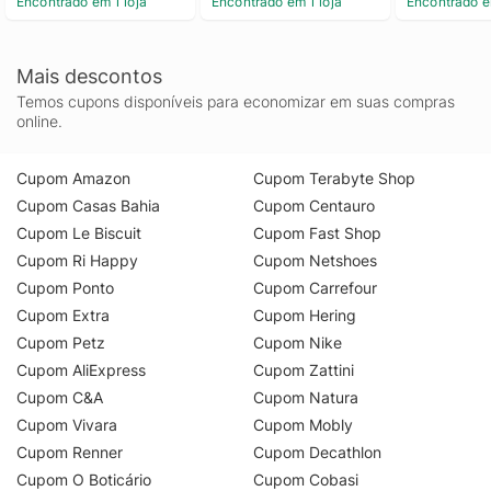
Encontrado em 1 loja
Encontrado em 1 loja
Encontrado e
Mais descontos
Temos cupons disponíveis para economizar em suas compras
online.
Cupom Amazon
Cupom Terabyte Shop
Cupom Casas Bahia
Cupom Centauro
Cupom Le Biscuit
Cupom Fast Shop
Cupom Ri Happy
Cupom Netshoes
Cupom Ponto
Cupom Carrefour
Cupom Extra
Cupom Hering
Cupom Petz
Cupom Nike
Cupom AliExpress
Cupom Zattini
Cupom C&A
Cupom Natura
Cupom Vivara
Cupom Mobly
Cupom Renner
Cupom Decathlon
Cupom O Boticário
Cupom Cobasi