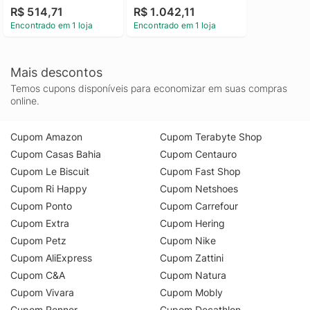
Preto
Z05-BK-FBC
R$ 514,71
R$ 1.042,11
Encontrado em 1 loja
Encontrado em 1 loja
Mais descontos
Temos cupons disponíveis para economizar em suas compras
online.
Cupom Amazon
Cupom Terabyte Shop
Cupom Casas Bahia
Cupom Centauro
Cupom Le Biscuit
Cupom Fast Shop
Cupom Ri Happy
Cupom Netshoes
Cupom Ponto
Cupom Carrefour
Cupom Extra
Cupom Hering
Cupom Petz
Cupom Nike
Cupom AliExpress
Cupom Zattini
Cupom C&A
Cupom Natura
Cupom Vivara
Cupom Mobly
Cupom Renner
Cupom Decathlon