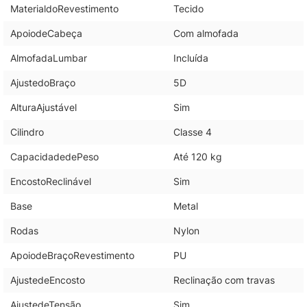
MaterialdoRevestimento
Tecido
ApoiodeCabeça
Com almofada
AlmofadaLumbar
Incluída
AjustedoBraço
5D
AlturaAjustável
Sim
Cilindro
Classe 4
CapacidadedePeso
Até 120 kg
EncostoReclinável
Sim
Base
Metal
Rodas
Nylon
ApoiodeBraçoRevestimento
PU
AjustedeEncosto
Reclinação com travas
AjustedeTensão
Sim