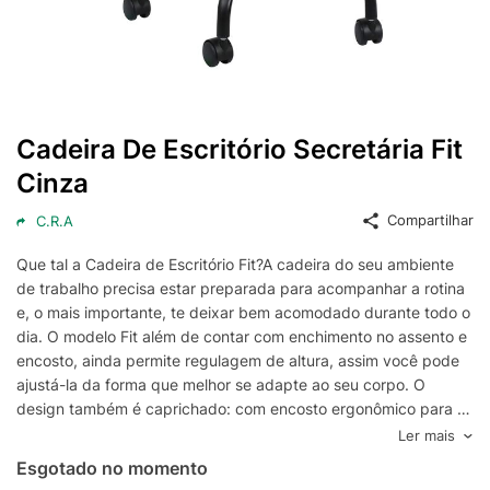
Cadeira De Escritório Secretária Fit
Cinza
Compartilhar
C.R.A
Que tal a Cadeira de Escritório Fit?A cadeira do seu ambiente
de trabalho precisa estar preparada para acompanhar a rotina
e, o mais importante, te deixar bem acomodado durante todo o
dia. O modelo Fit além de contar com enchimento no assento e
encosto, ainda permite regulagem de altura, assim você pode
ajustá-la da forma que melhor se adapte ao seu corpo. O
design também é caprichado: com encosto ergonômico para se
adaptar melhor às costas do usuário, ela carrega a cor cinza e
Ler mais
um acabamento especial, sendo fácil de inserir no escritório ou
Esgotado no momento
home office. Supercompleta, né?