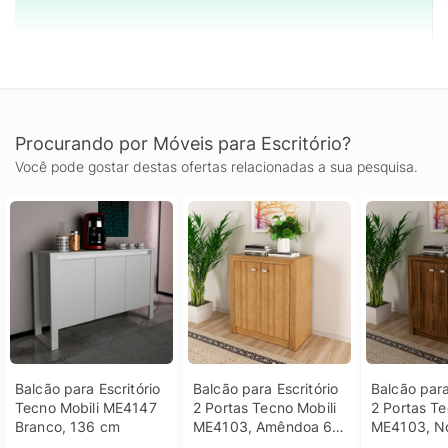
Procurando por Móveis para Escritório?
Você pode gostar destas ofertas relacionadas a sua pesquisa.
Balcão para Escritório 
Balcão para Escritório 
Balcão para 
Tecno Mobili ME4147 
2 Portas Tecno Mobili 
2 Portas Te
Branco, 136 cm
ME4103, Amêndoa 60 
ME4103, N
cm