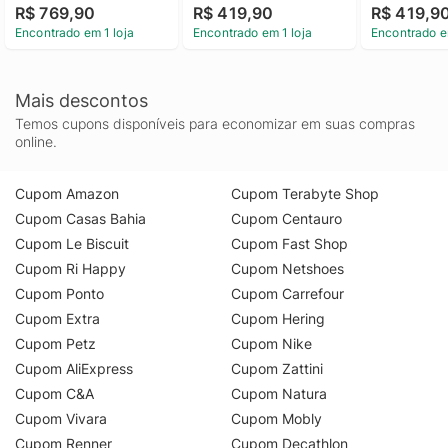
R$ 769,90
R$ 419,90
R$ 419,9
Encontrado em 1 loja
Encontrado em 1 loja
Encontrado e
Mais descontos
Temos cupons disponíveis para economizar em suas compras
online.
Cupom Amazon
Cupom Terabyte Shop
Cupom Casas Bahia
Cupom Centauro
Cupom Le Biscuit
Cupom Fast Shop
Cupom Ri Happy
Cupom Netshoes
Cupom Ponto
Cupom Carrefour
Cupom Extra
Cupom Hering
Cupom Petz
Cupom Nike
Cupom AliExpress
Cupom Zattini
Cupom C&A
Cupom Natura
Cupom Vivara
Cupom Mobly
Cupom Renner
Cupom Decathlon