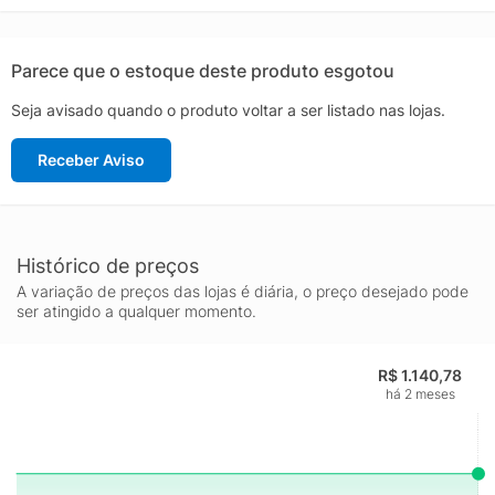
combinam facilmente com qualquer decoração, enquanto o
acabamento de qualidade agrega um toque de bom gosto ao
espaço. Uma peça indispensável para o dia a dia!
Parece que o estoque deste produto esgotou
Seja avisado quando o produto voltar a ser listado nas lojas.
Receber Aviso
Histórico de preços
A variação de preços das lojas é diária, o preço desejado pode
ser atingido a qualquer momento.
R$ 1.140,78
há 2 meses