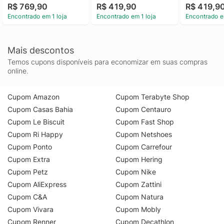
R$ 769,90
R$ 419,90
R$ 419,9
Encontrado em 1 loja
Encontrado em 1 loja
Encontrado e
Mais descontos
Temos cupons disponíveis para economizar em suas compras
online.
Cupom Amazon
Cupom Terabyte Shop
Cupom Casas Bahia
Cupom Centauro
Cupom Le Biscuit
Cupom Fast Shop
Cupom Ri Happy
Cupom Netshoes
Cupom Ponto
Cupom Carrefour
Cupom Extra
Cupom Hering
Cupom Petz
Cupom Nike
Cupom AliExpress
Cupom Zattini
Cupom C&A
Cupom Natura
Cupom Vivara
Cupom Mobly
Cupom Renner
Cupom Decathlon