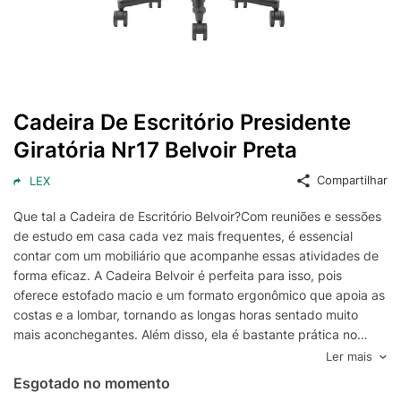
Cadeira De Escritório Presidente
Giratória Nr17 Belvoir Preta
Compartilhar
LEX
Que tal a Cadeira de Escritório Belvoir?Com reuniões e sessões
de estudo em casa cada vez mais frequentes, é essencial
contar com um mobiliário que acompanhe essas atividades de
forma eficaz. A Cadeira Belvoir é perfeita para isso, pois
oferece estofado macio e um formato ergonômico que apoia as
costas e a lombar, tornando as longas horas sentado muito
mais aconchegantes. Além disso, ela é bastante prática no
ambiente, já que conta com ajuste de altura e rodízios que
Ler mais
facilitam a movimentação da peça e a adaptam à sua rotina - o
Esgotado no momento
design também é um diferencial: a cor neutra e modelo clássico