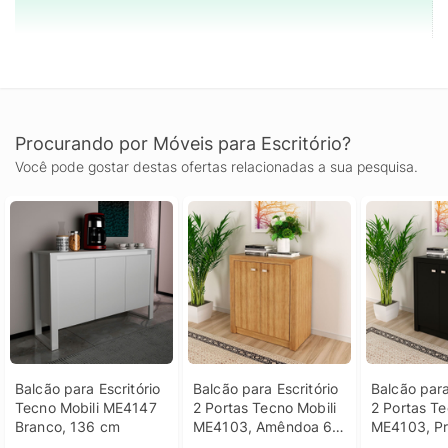
Procurando por Móveis para Escritório?
Você pode gostar destas ofertas relacionadas a sua pesquisa.
Balcão para Escritório 
Balcão para Escritório 
Balcão para 
Tecno Mobili ME4147 
2 Portas Tecno Mobili 
2 Portas Te
Branco, 136 cm
ME4103, Amêndoa 60 
ME4103, Pr
cm