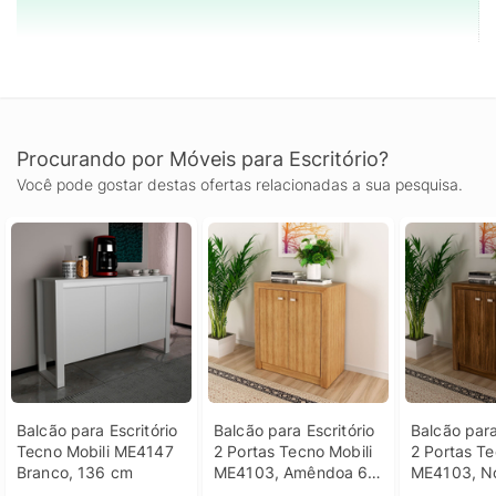
Procurando por Móveis para Escritório?
Você pode gostar destas ofertas relacionadas a sua pesquisa.
Balcão para Escritório 
Balcão para Escritório 
Balcão para 
Tecno Mobili ME4147 
2 Portas Tecno Mobili 
2 Portas Te
Branco, 136 cm
ME4103, Amêndoa 60 
ME4103, N
cm