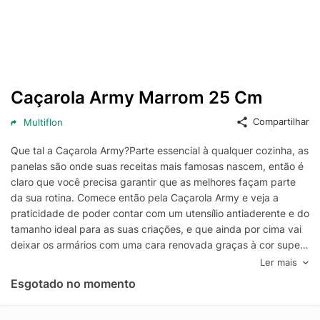
Caçarola Army Marrom 25 Cm
Compartilhar
Multiflon
Que tal a Caçarola Army?Parte essencial à qualquer cozinha, as
panelas são onde suas receitas mais famosas nascem, então é
claro que você precisa garantir que as melhores façam parte
da sua rotina. Comece então pela Caçarola Army e veja a
praticidade de poder contar com um utensílio antiaderente e do
tamanho ideal para as suas criações, e que ainda por cima vai
deixar os armários com uma cara renovada graças à cor super
charmosa. Bom demais né? Agora basta tomar todos os
Ler mais
cuidados para que a peça dure por mais tempo e te ajude a
Esgotado no momento
fazer cada vez mais sucesso na função de chef ;)