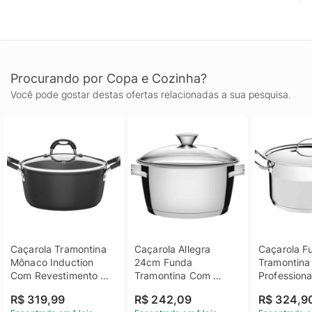
Procurando por Copa e Cozinha?
Você pode gostar destas ofertas relacionadas a sua pesquisa.
Caçarola Tramontina 
Caçarola Allegra 
Caçarola Fu
Mônaco Induction 
24cm Funda 
Tramontina 
Com Revestimento 
Tramontina Com 
Professiona
Antiaderente Starflon 
Tampa De Vidro Aço 
Aço Inox C
R$ 319,99
R$ 242,09
R$ 324,9
Premium Preto Com 
Inox
Satinado