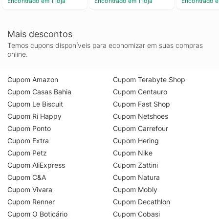
Encontrado em 1 loja
Encontrado em 1 loja
Encontrado e
Tampa 20cm
Mais descontos
Temos cupons disponíveis para economizar em suas compras
online.
Cupom Amazon
Cupom Terabyte Shop
Cupom Casas Bahia
Cupom Centauro
Cupom Le Biscuit
Cupom Fast Shop
Cupom Ri Happy
Cupom Netshoes
Cupom Ponto
Cupom Carrefour
Cupom Extra
Cupom Hering
Cupom Petz
Cupom Nike
Cupom AliExpress
Cupom Zattini
Cupom C&A
Cupom Natura
Cupom Vivara
Cupom Mobly
Cupom Renner
Cupom Decathlon
Cupom O Boticário
Cupom Cobasi