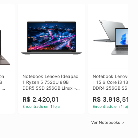
on 
Notebook Lenovo Ideapad 
Notebook Lenovo Ide
B 
1 Ryzen 5 7520U 8GB 
1 15.6 Core i3 1315U
 
DDR5 SSD 256GB Linux - 
DDR4 256GB SSD FH
inza
82X5S00100
Windows 11 Home Ci
R$ 2.420,01
R$ 3.918,51
Encontrado em 1 loja
Encontrado em 1 loja
Ver Notebooks