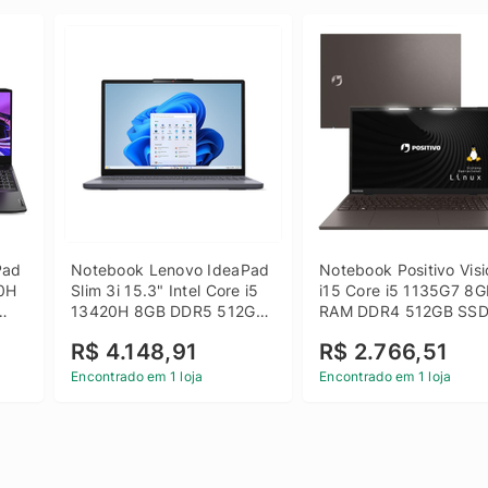
ad 
Notebook Lenovo IdeaPad 
Notebook Positivo Visi
0H 
Slim 3i 15.3" Intel Core i5 
i15 Core i5 1135G7 8G
13420H 8GB DDR5 512GB 
RAM DDR4 512GB SSD
 
SSD Win 11 Home
15.6 Full HD Linux - C
R$ 4.148,91
R$ 2.766,51
Encontrado em 1 loja
Encontrado em 1 loja