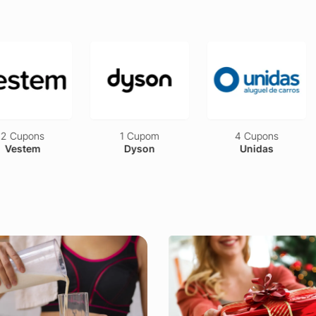
pons
1 Cupom
4 Cupons
tem
Dyson
Unidas