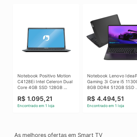
Notebook Positivo Motion 
Notebook Lenovo IdeaP
C4128Ei Intel Celeron Dual 
Gaming 3i Core i5 1130
Core 4GB SSD 128GB 
8GB DDR4 512GB SSD 
Linux 14 - 3002181
GTX 1650 4GB 15.6 FHD
R$ 1.095,21
R$ 4.494,51
Linux - Preto
Encontrado em 1 loja
Encontrado em 1 loja
As melhores ofertas em Smart TV