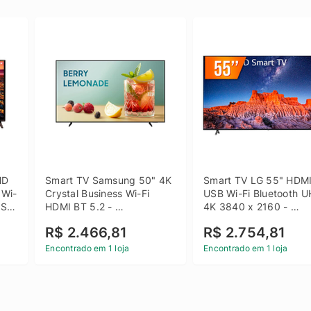
D 
Smart TV Samsung 50" 4K 
Smart TV LG 55" HDMI
 Wi-
Crystal Business Wi-Fi 
USB Wi-Fi Bluetooth U
SB 
HDMI BT 5.2 - 
4K 3840 x 2160 - 
LH50BEFH4GGXZD
55UQ801C0SB
R$ 2.466,81
R$ 2.754,81
Encontrado em 1 loja
Encontrado em 1 loja