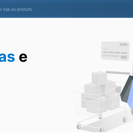
tas
e