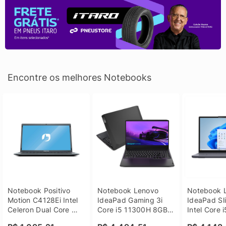
Encontre os melhores Notebooks
Notebook Positivo 
Notebook Lenovo 
Notebook L
Motion C4128Ei Intel 
IdeaPad Gaming 3i 
IdeaPad Sli
Celeron Dual Core 
Core i5 11300H 8GB 
Intel Core 
4GB SSD 128GB 
DDR4 512GB SSD 
8GB DDR5 