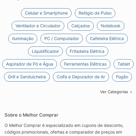
Celular e Smartphone
Relógio de Pulso
Ventilador e Circulador
Calçados
Notebook
Iluminação
PC / Computador
Cafeteira Elétrica
Liquidificador
Fritadeira Elétrica
Aspirador de Pó e Água
Ferramentas Elétricas
Tablet
Grill e Sanduicheira
Coifa e Depurador de Ar
Fogão
Ver Categorias
Sobre o Melhor Comprar
O Melhor Comprar é especializado em cupons de desconto,
códigos promocionais, ofertas e comparador de preços em