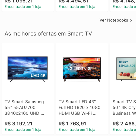
R$ 1.095,21
R$ 4.494,51
R$ 4.148,
Linux 14 - 3002181
GTX 1650 4GB 15.6 
SSD Win 1
Encontrado em 1 loja
Encontrado em 1 loja
Encontrado e
FHD Linux - Preto
Ver Notebooks
As melhores ofertas em Smart TV
TV Smart Samsung 
TV Smart LED 43" 
Smart TV S
55" 55AU7700 
Full HD 1920 x 1080 
50" 4K Crys
3840x2160 UHD 
HDMI USB Wi-Fi 
Business Wi
HDMI USB Wi-Fi 
Bluetooh 
BT 5.2 - 
R$ 3.192,21
R$ 1.763,91
R$ 2.466
Bluetooth
43LM631C0SB LG
LH50BEFH
Encontrado em 1 loja
Encontrado em 1 loja
Encontrado e