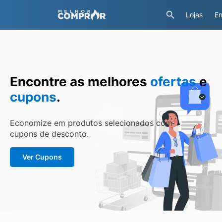
Lojas
En
Encontre as melhores
ofertas
e
cupons
.
Economize em produtos selecionados com
cupons de desconto.
Ver Cupons