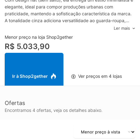
elegante, ideal para compor produções urbanas com
praticidade, mantendo a sofisticação característica da marca.
A tonalidade cinza adiciona versatilidade ao guarda-roupa,
funcionando muito bem com jeans, alfaiataria, vestidos e saias,
Ler mais
do look casual ao mais refinado. Seja para os dias mais frios ou
Menor preço na loja Shop2gether
para elevar combinações básicas, a Wally Flat Boot se destaca
R$ 5.033,90
como uma bota de cano curto moderna, confortável para
longas caminhadas e uma opção atemporal para diversas
ocasiões.
Ir à Shop2gether
Ver preços em 4 lojas
Ofertas
Encontramos 4 ofertas, veja os detalhes abaixo.