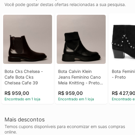
Você pode gostar destas ofertas relacionadas a sua pesquisa.
Bota Cks Chelsea - 
Bota Calvin Klein 
Bota Femini
Cafe Bota Cks 
Jeans Feminino Cano 
- Preto
Chelsea Cafe 39
Meia Knitting - Preto 
Bota Calvin Klein 
R$ 959,00
R$ 959,00
R$ 427,9
Jeans Feminino Cano 
Encontrado em 1 loja
Encontrado em 1 loja
Encontrado e
Meia Knitting Preto 38
Mais descontos
Temos cupons disponíveis para economizar em suas compras
online.