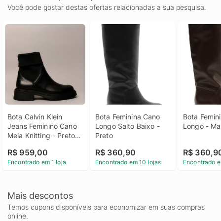
Você pode gostar destas ofertas relacionadas a sua pesquisa.
Bota Calvin Klein 
Bota Feminina Cano 
Bota Femini
Jeans Feminino Cano 
Longo Salto Baixo - 
Longo - Ma
Meia Knitting - Preto 
Preto
Bota Calvin Klein 
R$ 959,00
R$ 360,90
R$ 360,9
Jeans Feminino Cano 
Encontrado em 1 loja
Encontrado em 10 lojas
Encontrado e
Meia Knitting Preto 39
Mais descontos
Temos cupons disponíveis para economizar em suas compras
online.