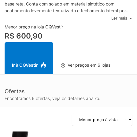
base reta. Conta com solado em material sintético com
acabamento levemente texturizado e fechamento lateral por
zíper.- Couro- Bico arredondado- Cano longo- Recortes
Ler mais
pespontados- Tira com fivela metálica- Salto baixo bloco-
Menor preço na loja OQVestir
Solado em material sintético- Fechamento por zíper
R$ 600,90
lateralEspecificações & CuidadosMaterial: CouroCor:
PretoMarca: Arezzo
Ir à OQVestir
Ver preços em 6 lojas
Ofertas
Encontramos 6 ofertas, veja os detalhes abaixo.