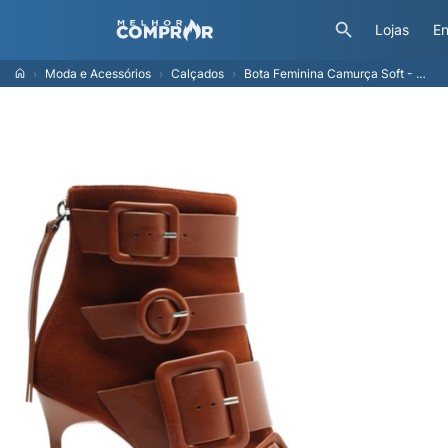
Lojas
En
Moda e Acessórios
Calçados
Bota Feminina Camurça Soft - Marrom