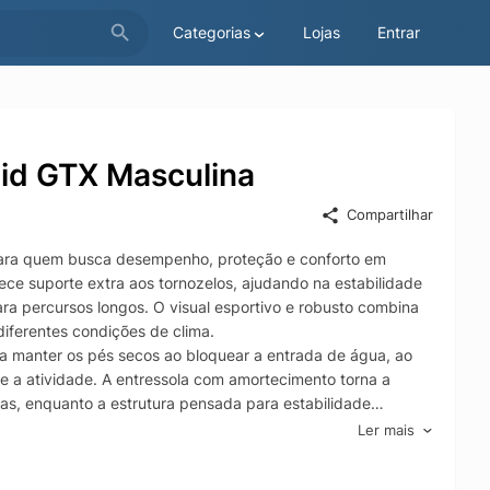
Categorias
Lojas
Entrar
Mid GTX Masculina
Compartilhar
 para quem busca desempenho, proteção e conforto em
ece suporte extra aos tornozelos, ajudando na estabilidade
ara percursos longos. O visual esportivo e robusto combina
iferentes condições de clima.
manter os pés secos ao bloquear a entrada de água, ao
 a atividade. A entressola com amortecimento torna a
ias, enquanto a estrutura pensada para estabilidade
rega mochila ou enfrenta trechos com pedras, raízes e
Ler mais
ação confiável em superfícies variadas, oferecendo