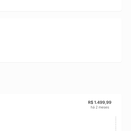
iais reforçados aumenta a durabilidade e a proteção contra
bota impermeável masculina para trilha, com foco em
R$ 1.499,99
há 2 meses