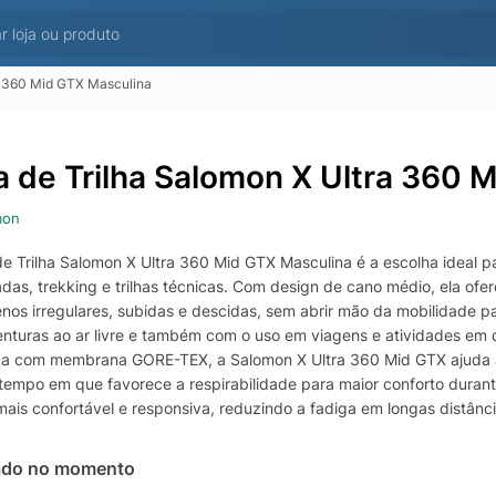
ra 360 Mid GTX Masculina
a de Trilha Salomon X Ultra 360 
mon
de Trilha Salomon X Ultra 360 Mid GTX Masculina é a escolha ideal
das, trekking e trilhas técnicas. Com design de cano médio, ela ofer
enos irregulares, subidas e descidas, sem abrir mão da mobilidade p
nturas ao ar livre e também com o uso em viagens e atividades em d
a com membrana GORE-TEX, a Salomon X Ultra 360 Mid GTX ajuda a 
empo em que favorece a respirabilidade para maior conforto durante
mais confortável e responsiva, reduzindo a fadiga em longas distânc
ui para maior controle do movimento, especialmente quando você car
ado no momento
o com borracha de alta aderência da Salomon é desenvolvido para tr