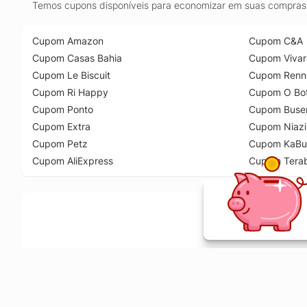
Temos cupons disponíveis para economizar em suas compras 
Cupom Amazon
Cupom C&A
Cupom Casas Bahia
Cupom Vivar
Cupom Le Biscuit
Cupom Renn
Cupom Ri Happy
Cupom O Bot
Cupom Ponto
Cupom Buse
Cupom Extra
Cupom Niazi
Cupom Petz
Cupom KaBu
Cupom AliExpress
Cupom Tera
Ative a extensão de descontos e receba 