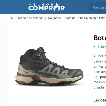
Moda e Acessórios
Calçados
Bota de Trilha Salomon X Ult
Bot
Salo
A Bota 
caminha
em terr
com ave
Equipad
mesmo t
pisada 
contrib
lama.
Esgot
O solad