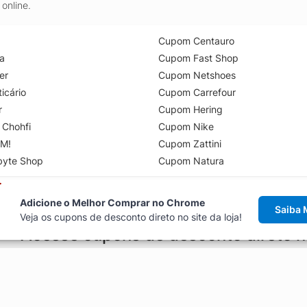
online.
Cupom Centauro
a
Cupom Fast Shop
er
Cupom Netshoes
icário
Cupom Carrefour
r
Cupom Hering
 Chohfi
Cupom Nike
M!
Cupom Zattini
byte Shop
Cupom Natura
Adicione o Melhor Comprar no Chrome
Saiba 
Veja os cupons de desconto direto no site da loja!
Acesse cupons de desconto direto 
aviso de cupons antes de finalizar uma compra online, direto no ca