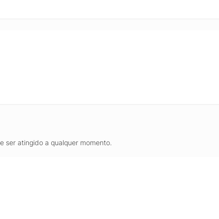
ça em pisos molhados, cascalho e trilhas secas. O conjunto de mater
s, tornando esta bota uma excelente opção para quem procura uma 
idade, aderência e conforto para aventuras em qualquer estação.
de ser atingido a qualquer momento.