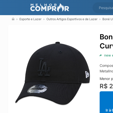
Esporte e Lazer
Outros Artigos Esportivos e de Lazer
Boné U
Bon
Cur
new 
Composi
MetalIn
Menor p
R$ 
Ir à