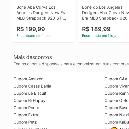
Boné Aba Curva Los 
Boné do Los Angeles 
Angeles Dodgers New Era 
Dodgers Aba Curva New
MLB Strapback 920 ST 
Era MLB Snapback 920 
PERM LRY - Adulto
Permanente KHK
R$ 199,99
R$ 189,99
Encontrado em 1 loja
Encontrado em 1 loja
Mais descontos
Temos cupons disponíveis para economizar em suas compras 
Cupom Amazon
Cupom C&A
Cupom Casas Bahia
Cupom Vivar
Cupom Le Biscuit
Cupom Renn
Cupom Ri Happy
Cupom O Bot
Cupom Ponto
Cupom Buse
Cupom Extra
Cupom Niazi
Cupom Petz
Cupom KaBu