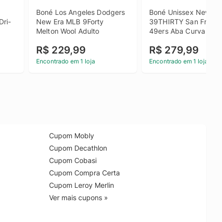
Boné Los Angeles Dodgers 
Boné Unissex New Era
Dri-
New Era MLB 9Forty 
39THIRTY San Francis
Melton Wool Adulto
49ers Aba Curva
R$ 229,99
R$ 279,99
Encontrado em 1 loja
Encontrado em 1 loja
Cupom Mobly
Cupom Decathlon
Cupom Cobasi
Cupom Compra Certa
Cupom Leroy Merlin
Ver mais cupons »