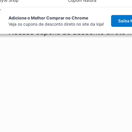
byte Shop
Cupom Natura
Adicione o Melhor Comprar no Chrome
Saiba 
Veja os cupons de desconto direto no site da loja!
Acesse cupons de desconto direto 
aviso de cupons antes de finalizar uma compra online, direto no ca
Explorar
ódigos promocionais, ofertas e
Artigos
Black Friday
Enviar Cupom
Fale Conosco