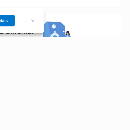
Mais
no Chrome!
rrinho de compras.
Saiba mais
Economizar
Siga-nos
Aluguel de Carros
Facebook
Categorias
Instagram
Cupons
Youtube
Extensão