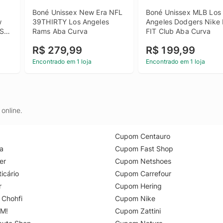
Boné Unissex New Era NFL 
Boné Unissex MLB Los 
 
39THIRTY Los Angeles 
Angeles Dodgers Nike 
ST 
Rams Aba Curva
FIT Club Aba Curva
R$ 279,99
R$ 199,99
Encontrado em 1 loja
Encontrado em 1 loja
online.
Cupom Centauro
a
Cupom Fast Shop
er
Cupom Netshoes
icário
Cupom Carrefour
r
Cupom Hering
 Chohfi
Cupom Nike
M!
Cupom Zattini