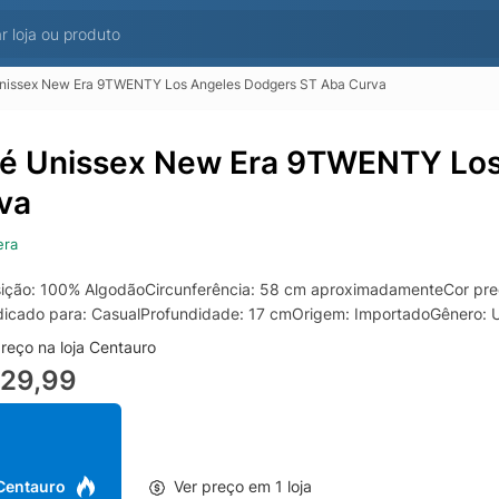
nissex New Era 9TWENTY Los Angeles Dodgers ST Aba Curva
é Unissex New Era 9TWENTY Los
va
era
ção: 100% AlgodãoCircunferência: 58 cm aproximadamenteCor predo
dicado para: CasualProfundidade: 17 cmOrigem: ImportadoGênero:
reço na loja Centauro
229,99
 Centauro
Ver preço em 1 loja