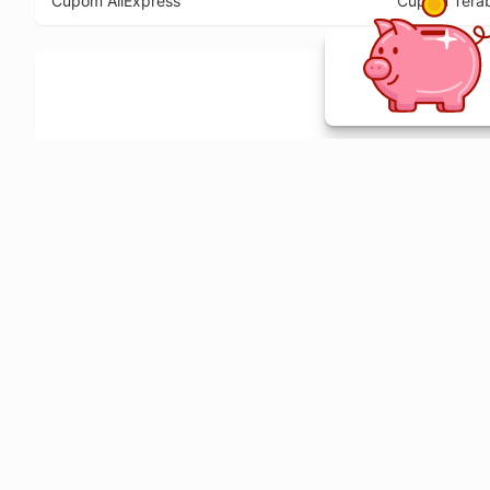
Cupom AliExpress
Cupom Tera
Ative a extensão de descontos e receba 
Sobre o Melhor Comprar
O Melhor Comprar é especializado em cupons de desconto, c
comparador de preços em mais de 1900 lojas online.