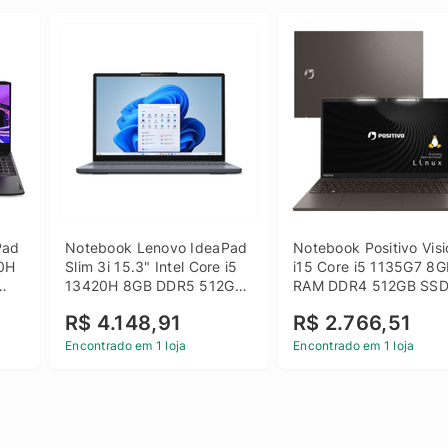
ad 
Notebook Lenovo IdeaPad 
Notebook Positivo Visi
0H 
Slim 3i 15.3" Intel Core i5 
i15 Core i5 1135G7 8G
13420H 8GB DDR5 512GB 
RAM DDR4 512GB SSD
 
SSD Win 11 Home
15.6 Full HD Linux - C
R$ 4.148,91
R$ 2.766,51
Encontrado em 1 loja
Encontrado em 1 loja