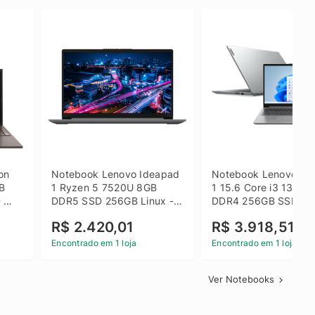
on 
Notebook Lenovo Ideapad 
Notebook Lenovo Ide
B 
1 Ryzen 5 7520U 8GB 
1 15.6 Core i3 1315U
 
DDR5 SSD 256GB Linux - 
DDR4 256GB SSD FH
inza
82X5S00100
Windows 11 Home Ci
R$ 2.420,01
R$ 3.918,51
Encontrado em 1 loja
Encontrado em 1 loja
Ver Notebooks