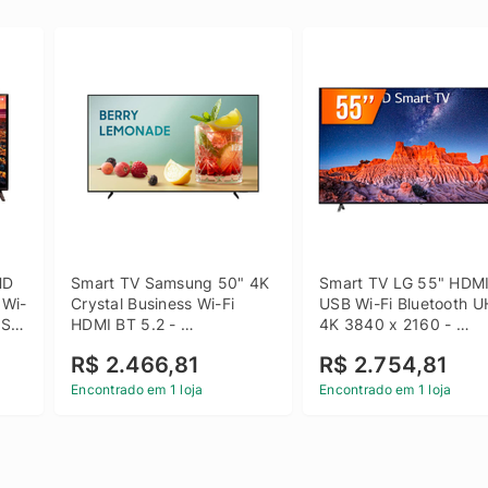
D 
Smart TV Samsung 50" 4K 
Smart TV LG 55" HDMI
 Wi-
Crystal Business Wi-Fi 
USB Wi-Fi Bluetooth U
SB 
HDMI BT 5.2 - 
4K 3840 x 2160 - 
LH50BEFH4GGXZD
55UQ801C0SB
R$ 2.466,81
R$ 2.754,81
Encontrado em 1 loja
Encontrado em 1 loja