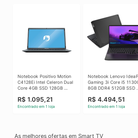
Notebook Positivo Motion 
Notebook Lenovo IdeaP
C4128Ei Intel Celeron Dual 
Gaming 3i Core i5 1130
Core 4GB SSD 128GB 
8GB DDR4 512GB SSD 
Linux 14 - 3002181
GTX 1650 4GB 15.6 FHD
R$ 1.095,21
R$ 4.494,51
Linux - Preto
Encontrado em 1 loja
Encontrado em 1 loja
As melhores ofertas em Smart TV