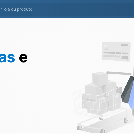
tas
e