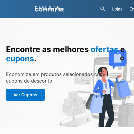
Lojas
En
Encontre as melhores
ofertas
e
cupons
.
Economize em produtos selecionados com
cupons de desconto.
Ver Cupons