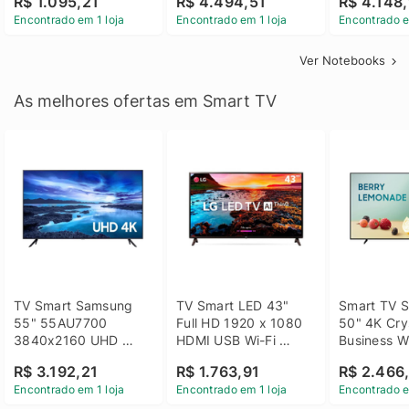
R$ 1.095,21
R$ 4.494,51
R$ 4.148,
Linux 14 - 3002181
GTX 1650 4GB 15.6 
SSD Win 1
Encontrado em 1 loja
Encontrado em 1 loja
Encontrado e
FHD Linux - Preto
Ver Notebooks
As melhores ofertas em Smart TV
TV Smart Samsung 
TV Smart LED 43" 
Smart TV S
55" 55AU7700 
Full HD 1920 x 1080 
50" 4K Crys
3840x2160 UHD 
HDMI USB Wi-Fi 
Business Wi
HDMI USB Wi-Fi 
Bluetooh 
BT 5.2 - 
R$ 3.192,21
R$ 1.763,91
R$ 2.466
Bluetooth
43LM631C0SB LG
LH50BEFH
Encontrado em 1 loja
Encontrado em 1 loja
Encontrado e