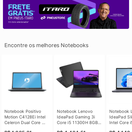
Encontre os melhores Notebooks
Notebook Positivo 
Notebook Lenovo 
Notebook L
Motion C4128Ei Intel 
IdeaPad Gaming 3i 
IdeaPad Sli
Celeron Dual Core 
Core i5 11300H 8GB 
Intel Core 
4GB SSD 128GB 
DDR4 512GB SSD 
8GB DDR5 