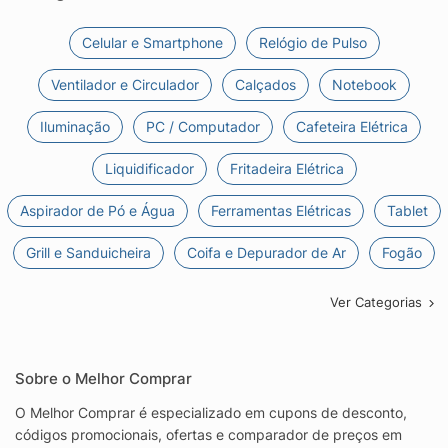
Celular e Smartphone
Relógio de Pulso
Ventilador e Circulador
Calçados
Notebook
Iluminação
PC / Computador
Cafeteira Elétrica
Liquidificador
Fritadeira Elétrica
Aspirador de Pó e Água
Ferramentas Elétricas
Tablet
Grill e Sanduicheira
Coifa e Depurador de Ar
Fogão
Ver Categorias
Sobre o Melhor Comprar
O Melhor Comprar é especializado em cupons de desconto,
códigos promocionais, ofertas e comparador de preços em