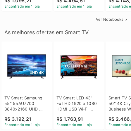
R$ 1.095,21
R$ 4.494,51
R$ 4.148,
Linux 14 - 3002181
GTX 1650 4GB 15.6 
SSD Win 1
Encontrado em 1 loja
Encontrado em 1 loja
Encontrado e
FHD Linux - Preto
Ver Notebooks
As melhores ofertas em Smart TV
TV Smart Samsung 
TV Smart LED 43" 
Smart TV S
55" 55AU7700 
Full HD 1920 x 1080 
50" 4K Crys
3840x2160 UHD 
HDMI USB Wi-Fi 
Business Wi
HDMI USB Wi-Fi 
Bluetooh 
BT 5.2 - 
R$ 3.192,21
R$ 1.763,91
R$ 2.466
Bluetooth
43LM631C0SB LG
LH50BEFH
Encontrado em 1 loja
Encontrado em 1 loja
Encontrado e