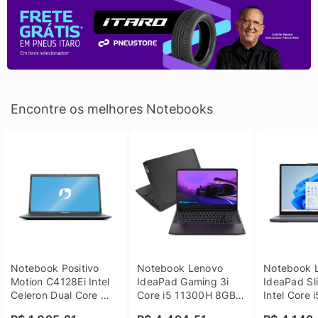
Encontre os melhores Notebooks
Notebook Positivo 
Notebook Lenovo 
Notebook L
Motion C4128Ei Intel 
IdeaPad Gaming 3i 
IdeaPad Sli
Celeron Dual Core 
Core i5 11300H 8GB 
Intel Core 
4GB SSD 128GB 
DDR4 512GB SSD 
8GB DDR5 