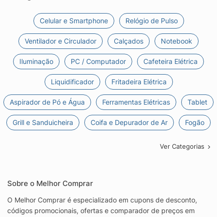
Celular e Smartphone
Relógio de Pulso
Ventilador e Circulador
Calçados
Notebook
Iluminação
PC / Computador
Cafeteira Elétrica
Liquidificador
Fritadeira Elétrica
Aspirador de Pó e Água
Ferramentas Elétricas
Tablet
Grill e Sanduicheira
Coifa e Depurador de Ar
Fogão
Ver Categorias
Sobre o Melhor Comprar
O Melhor Comprar é especializado em cupons de desconto,
códigos promocionais, ofertas e comparador de preços em