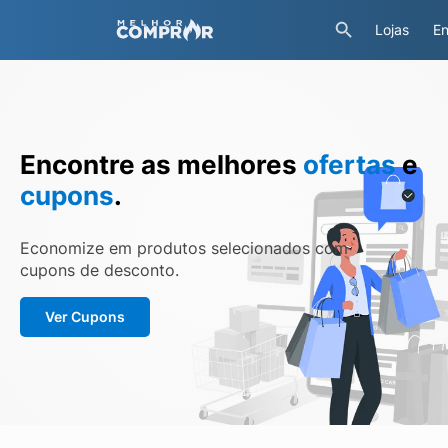
Lojas
En
Encontre as melhores
ofertas
e
cupons
.
Economize em produtos selecionados com
cupons de desconto.
Ver Cupons