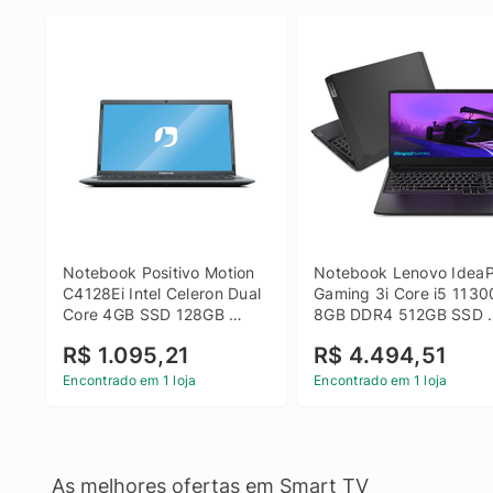
Notebook Positivo Motion 
Notebook Lenovo IdeaP
C4128Ei Intel Celeron Dual 
Gaming 3i Core i5 1130
Core 4GB SSD 128GB 
8GB DDR4 512GB SSD 
Linux 14 - 3002181
GTX 1650 4GB 15.6 FHD
R$ 1.095,21
R$ 4.494,51
Linux - Preto
Encontrado em 1 loja
Encontrado em 1 loja
As melhores ofertas em Smart TV