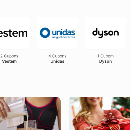
pons
4 Cupons
1 Cupom
tem
Unidas
Dyson