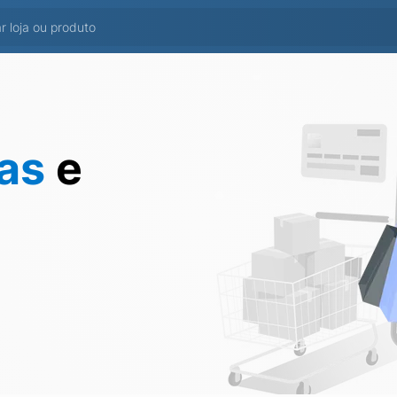
tas
e