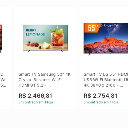
D 
Smart TV Samsung 50" 4K 
Smart TV LG 55" HDMI
 Wi-
Crystal Business Wi-Fi 
USB Wi-Fi Bluetooth U
SB 
HDMI BT 5.2 - 
4K 3840 x 2160 - 
LH50BEFH4GGXZD
55UQ801C0SB
R$ 2.466,81
R$ 2.754,81
Encontrado em 1 loja
Encontrado em 1 loja