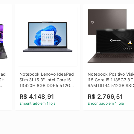
ad 
Notebook Lenovo IdeaPad 
Notebook Positivo Visi
0H 
Slim 3i 15.3" Intel Core i5 
i15 Core i5 1135G7 8G
13420H 8GB DDR5 512GB 
RAM DDR4 512GB SSD
 
SSD Win 11 Home
15.6 Full HD Linux - C
R$ 4.148,91
R$ 2.766,51
Encontrado em 1 loja
Encontrado em 1 loja