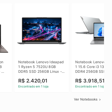
on 
Notebook Lenovo Ideapad 
Notebook Lenovo Ide
B 
1 Ryzen 5 7520U 8GB 
1 15.6 Core i3 1315U
 
DDR5 SSD 256GB Linux - 
DDR4 256GB SSD FH
inza
82X5S00100
Windows 11 Home Ci
R$ 2.420,01
R$ 3.918,51
Encontrado em 1 loja
Encontrado em 1 loja
Ver Notebooks