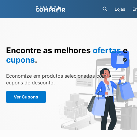
Lojas
En
Encontre as melhores
ofertas
e
cupons
.
Economize em produtos selecionados com
cupons de desconto.
Ver Cupons