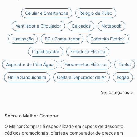
Celular e Smartphone
Relógio de Pulso
Ventilador e Circulador
Calçados
Notebook
Iluminação
PC / Computador
Cafeteira Elétrica
Liquidificador
Fritadeira Elétrica
Aspirador de Pó e Água
Ferramentas Elétricas
Tablet
Grill e Sanduicheira
Coifa e Depurador de Ar
Fogão
Ver Categorias
Sobre o Melhor Comprar
O Melhor Comprar é especializado em cupons de desconto,
códigos promocionais, ofertas e comparador de preços em