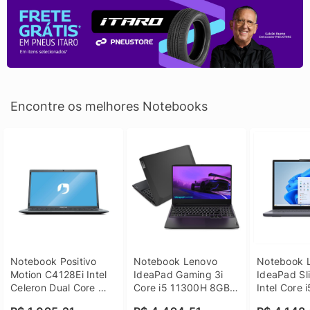
Encontre os melhores Notebooks
Notebook Positivo 
Notebook Lenovo 
Notebook L
Motion C4128Ei Intel 
IdeaPad Gaming 3i 
IdeaPad Sli
Celeron Dual Core 
Core i5 11300H 8GB 
Intel Core 
4GB SSD 128GB 
DDR4 512GB SSD 
8GB DDR5 