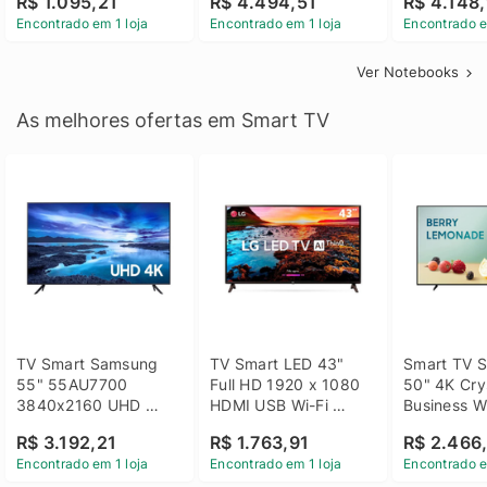
R$ 1.095,21
R$ 4.494,51
R$ 4.148,
Linux 14 - 3002181
GTX 1650 4GB 15.6 
SSD Win 1
Encontrado em 1 loja
Encontrado em 1 loja
Encontrado e
FHD Linux - Preto
Ver Notebooks
As melhores ofertas em Smart TV
TV Smart Samsung 
TV Smart LED 43" 
Smart TV S
55" 55AU7700 
Full HD 1920 x 1080 
50" 4K Crys
3840x2160 UHD 
HDMI USB Wi-Fi 
Business Wi
HDMI USB Wi-Fi 
Bluetooh 
BT 5.2 - 
R$ 3.192,21
R$ 1.763,91
R$ 2.466
Bluetooth
43LM631C0SB LG
LH50BEFH
Encontrado em 1 loja
Encontrado em 1 loja
Encontrado e