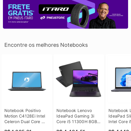
Encontre os melhores Notebooks
Notebook Positivo 
Notebook Lenovo 
Notebook L
Motion C4128Ei Intel 
IdeaPad Gaming 3i 
IdeaPad Sli
Celeron Dual Core 
Core i5 11300H 8GB 
Intel Core 
4GB SSD 128GB 
DDR4 512GB SSD 
8GB DDR5 