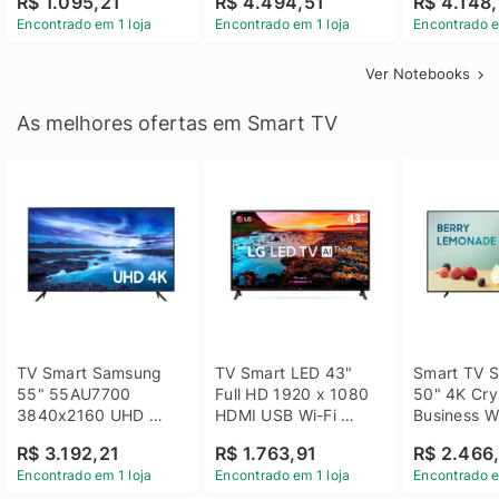
R$ 1.095,21
R$ 4.494,51
R$ 4.148,
Linux 14 - 3002181
GTX 1650 4GB 15.6 
SSD Win 1
Encontrado em 1 loja
Encontrado em 1 loja
Encontrado e
FHD Linux - Preto
Ver Notebooks
As melhores ofertas em Smart TV
TV Smart Samsung 
TV Smart LED 43" 
Smart TV S
55" 55AU7700 
Full HD 1920 x 1080 
50" 4K Crys
3840x2160 UHD 
HDMI USB Wi-Fi 
Business Wi
HDMI USB Wi-Fi 
Bluetooh 
BT 5.2 - 
R$ 3.192,21
R$ 1.763,91
R$ 2.466
Bluetooth
43LM631C0SB LG
LH50BEFH
Encontrado em 1 loja
Encontrado em 1 loja
Encontrado e