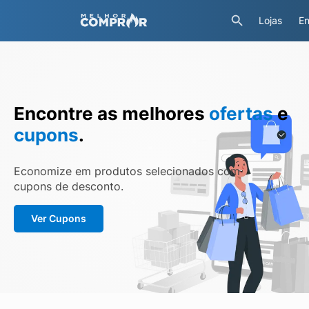
Lojas
En
Encontre as melhores
ofertas
e
cupons
.
Economize em produtos selecionados com
cupons de desconto.
Ver Cupons