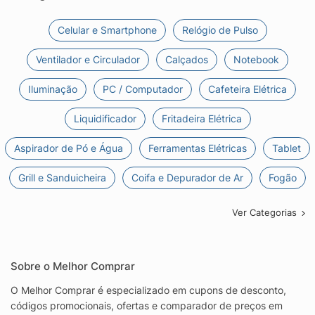
Celular e Smartphone
Relógio de Pulso
Ventilador e Circulador
Calçados
Notebook
Iluminação
PC / Computador
Cafeteira Elétrica
Liquidificador
Fritadeira Elétrica
Aspirador de Pó e Água
Ferramentas Elétricas
Tablet
Grill e Sanduicheira
Coifa e Depurador de Ar
Fogão
Ver Categorias
Sobre o Melhor Comprar
O Melhor Comprar é especializado em cupons de desconto,
códigos promocionais, ofertas e comparador de preços em