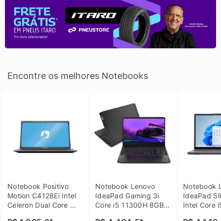
Encontre os melhores Notebooks
Notebook Positivo 
Notebook Lenovo 
Notebook L
Motion C4128Ei Intel 
IdeaPad Gaming 3i 
IdeaPad Sli
Celeron Dual Core 
Core i5 11300H 8GB 
Intel Core 
4GB SSD 128GB 
DDR4 512GB SSD 
8GB DDR5 