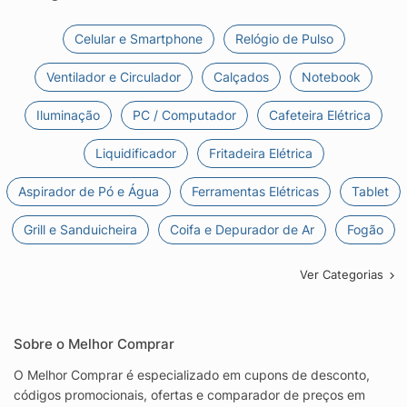
Celular e Smartphone
Relógio de Pulso
Ventilador e Circulador
Calçados
Notebook
Iluminação
PC / Computador
Cafeteira Elétrica
Liquidificador
Fritadeira Elétrica
Aspirador de Pó e Água
Ferramentas Elétricas
Tablet
Grill e Sanduicheira
Coifa e Depurador de Ar
Fogão
Ver Categorias
Sobre o Melhor Comprar
O Melhor Comprar é especializado em cupons de desconto,
códigos promocionais, ofertas e comparador de preços em