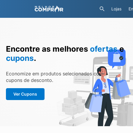
Lojas
En
Encontre as melhores
ofertas
e
cupons
.
Economize em produtos selecionados com
cupons de desconto.
Ver Cupons