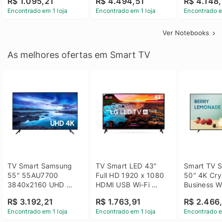
R$ 1.095,21
R$ 4.494,51
R$ 4.148,
Linux 14 - 3002181
GTX 1650 4GB 15.6 
SSD Win 1
Encontrado em 1 loja
Encontrado em 1 loja
Encontrado e
FHD Linux - Preto
Ver Notebooks
As melhores ofertas em Smart TV
TV Smart Samsung 
TV Smart LED 43" 
Smart TV S
55" 55AU7700 
Full HD 1920 x 1080 
50" 4K Crys
3840x2160 UHD 
HDMI USB Wi-Fi 
Business Wi
HDMI USB Wi-Fi 
Bluetooh 
BT 5.2 - 
R$ 3.192,21
R$ 1.763,91
R$ 2.466
Bluetooth
43LM631C0SB LG
LH50BEFH
Encontrado em 1 loja
Encontrado em 1 loja
Encontrado e